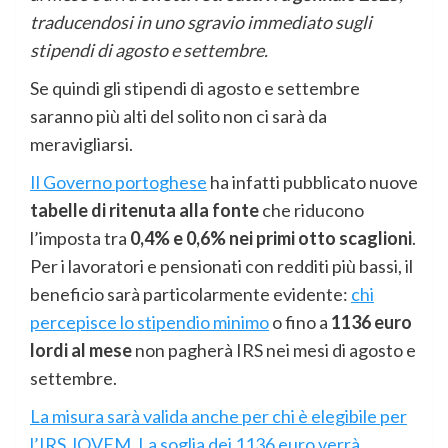
traducendosi in uno sgravio immediato sugli
stipendi di agosto e settembre.
Se quindi gli stipendi di agosto e settembre
saranno più alti del solito non ci sarà da
meravigliarsi.
Il Governo portoghese
ha infatti pubblicato nuove
tabelle di ritenuta alla fonte
che riducono
l’imposta tra
0,4% e 0,6% nei primi otto scaglioni
.
Per i lavoratori e pensionati con redditi più bassi, il
beneficio sarà particolarmente evidente:
chi
percepisce lo stipendio minimo
o fino a
1136 euro
lordi al mese
non pagherà IRS nei mesi di agosto e
settembre.
La misura sarà valida anche per chi è elegibile per
l’IRS JOVEM.
La soglia dei 1136 euro verrà