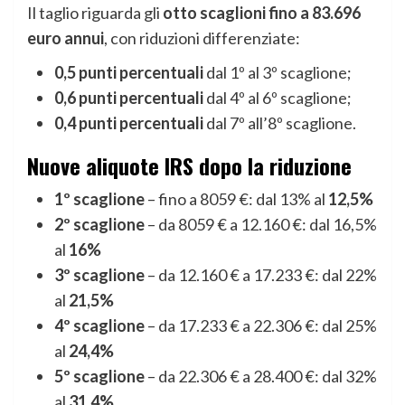
Il taglio riguarda gli
otto scaglioni fino a 83.696
euro annui
, con riduzioni differenziate:
0,5 punti percentuali
dal 1º al 3º scaglione;
0,6 punti percentuali
dal 4º al 6º scaglione;
0,4 punti percentuali
dal 7º all’8º scaglione.
Nuove aliquote IRS dopo la riduzione
1º scaglione
– fino a 8059 €: dal 13% al
12,5%
2º scaglione
– da 8059 € a 12.160 €: dal 16,5%
al
16%
3º scaglione
– da 12.160 € a 17.233 €: dal 22%
al
21,5%
4º scaglione
– da 17.233 € a 22.306 €: dal 25%
al
24,4%
5º scaglione
– da 22.306 € a 28.400 €: dal 32%
al
31,4%