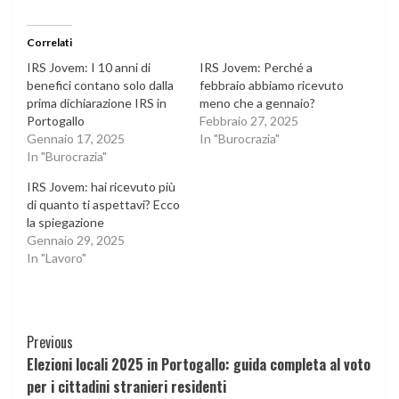
Correlati
IRS Jovem: I 10 anni di
IRS Jovem: Perché a
benefici contano solo dalla
febbraio abbiamo ricevuto
prima dichiarazione IRS in
meno che a gennaio?
Portogallo
Febbraio 27, 2025
Gennaio 17, 2025
In "Burocrazia"
In "Burocrazia"
IRS Jovem: hai ricevuto più
di quanto ti aspettavi? Ecco
la spiegazione
Gennaio 29, 2025
In "Lavoro"
Continue
Previous
Elezioni locali 2025 in Portogallo: guida completa al voto
Reading
per i cittadini stranieri residenti