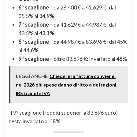
6º scaglione
– da 28.400 € a 41.629 €: dal
35,5% al
34,9%
7º scaglione
– da 41.629 € a 44.987 €: dal
43,5% al
43,1%
8º scaglione
– da 44.987 € a 83.696 €: dal 45%
al
44,6%
9º scaglione
– oltre 83.696 €: invariato al
48%
LEGGI ANCHE
Chiedere la fattura conviene:
nel 2026 più spese danno diritto a detrazioni
IRS tramite IVA
Il 9º scaglione (redditi superiori a 83.696 euro)
resta invariato al 48%.