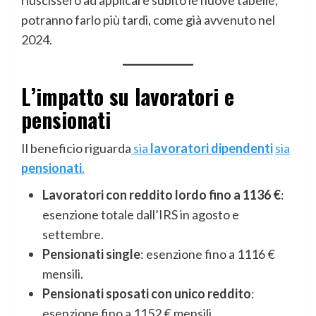
riuscissero ad applicare subito le nuove tabelle,
potranno farlo più tardi, come già avvenuto nel
2024.
L’impatto su lavoratori e
pensionati
Il beneficio riguarda
sia
lavoratori dipendenti
sia
pensionati
.
Lavoratori con reddito lordo fino a 1136 €
:
esenzione totale dall’IRS in agosto e
settembre.
Pensionati single
: esenzione fino a 1116 €
mensili.
Pensionati sposati con unico reddito
:
esenzione fino a 1152 € mensili.