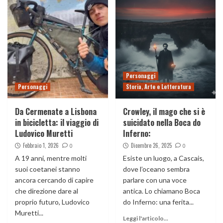
Personaggi
Personaggi
Storia, Arte e Letteratura
Da Cermenate a Lisbona
Crowley, il mago che si è
in bicicletta: il viaggio di
suicidato nella Boca do
Ludovico Muretti
Inferno:
Febbraio 1, 2026
Dicembre 26, 2025
0
0
A 19 anni, mentre molti
Esiste un luogo, a Cascais,
suoi coetanei stanno
dove l’oceano sembra
ancora cercando di capire
parlare con una voce
che direzione dare al
antica. Lo chiamano Boca
proprio futuro, Ludovico
do Inferno: una ferita...
Muretti...
Leggi l'articolo...