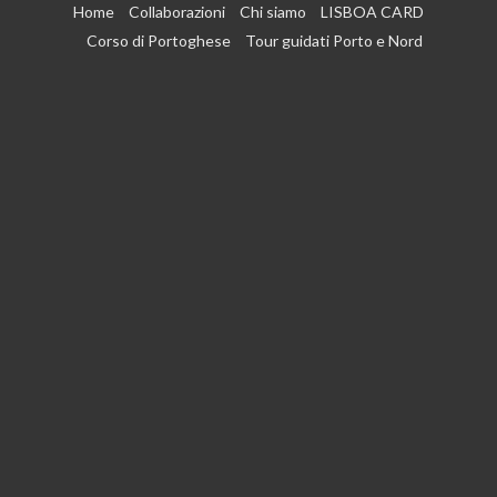
Vai
Home
Collaborazioni
Chi siamo
LISBOA CARD
al
Corso di Portoghese
Tour guidati Porto e Nord
contenuto