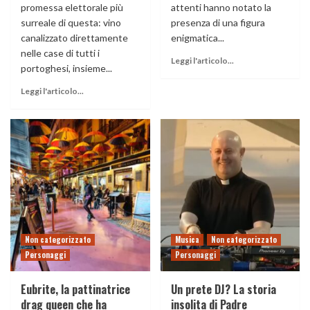
promessa elettorale più
attenti hanno notato la
surreale di questa: vino
presenza di una figura
canalizzato direttamente
enigmatica...
nelle case di tutti i
Leggi l'articolo...
portoghesi, insieme...
Leggi l'articolo...
Non categorizzato
Musica
Non categorizzato
Personaggi
Personaggi
Eubrite, la pattinatrice
Un prete DJ? La storia
drag queen che ha
insolita di Padre