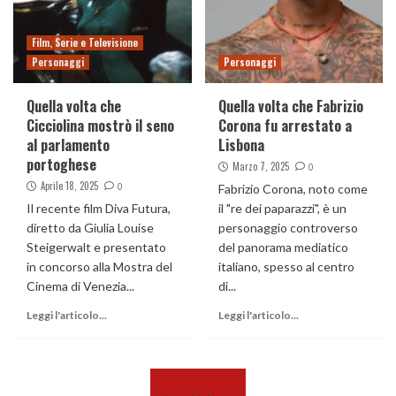
Film, Serie e Televisione
Personaggi
Personaggi
Quella volta che
Quella volta che Fabrizio
Cicciolina mostrò il seno
Corona fu arrestato a
al parlamento
Lisbona
portoghese
Marzo 7, 2025
0
Aprile 18, 2025
0
Fabrizio Corona, noto come
Il recente film Diva Futura,
il "re dei paparazzi", è un
diretto da Giulia Louise
personaggio controverso
Steigerwalt e presentato
del panorama mediatico
in concorso alla Mostra del
italiano, spesso al centro
Cinema di Venezia...
di...
Leggi l'articolo...
Leggi l'articolo...