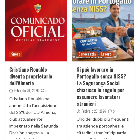
Sport
Burocrazia
Lavoro
Cristiano Ronaldo
Si può lavorare in
diventa proprietario
Portogallo senza NISS?
dell’Almeria
La Segurança Social
chiarisce le regole per
Febbraio 26, 2026
0
assumere lavoratori
Cristiano Ronaldo ha
stranieri
annunciato l’acquisizione
Febbraio 26, 2026
0
del 25% dell’UD Almería,
club attualmente
Uno dei dubbi più frequenti
impegnato nella Segunda
tra aziende portoghesi e
División spagnola. La
cittadini stranieri riguarda