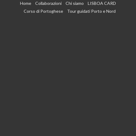
Vai
Home
Collaborazioni
Chi siamo
LISBOA CARD
al
Corso di Portoghese
Tour guidati Porto e Nord
contenuto