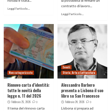
notizia è stata...
la possibilità di firmare un
contratto di lavoro...
Leggi l'articolo...
Leggi l'articolo...
Eventi
Non categorizzato
Storia, Arte e Letteratura
Rinnovo carta d’identità:
Alessandro Barbero
tutte le novità della
presenta a Lisbona il suo
legge n. 11 del 2026
libro su San Francesco
Febbraio 25, 2026
Febbraio 24, 2026
0
0
Il tema del rinnovo carta
Lisbona si prepara ad