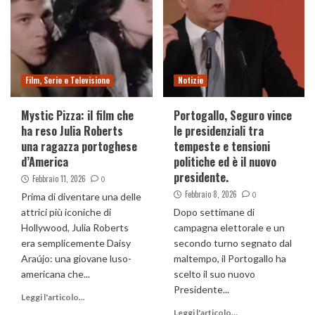
Film, Serie e Televisione
Notizie
Mystic Pizza: il film che
Portogallo, Seguro vince
ha reso Julia Roberts
le presidenziali tra
una ragazza portoghese
tempeste e tensioni
d’America
politiche ed è il nuovo
presidente.
Febbraio 11, 2026
0
Febbraio 8, 2026
0
Prima di diventare una delle
attrici più iconiche di
Dopo settimane di
Hollywood, Julia Roberts
campagna elettorale e un
era semplicemente Daisy
secondo turno segnato dal
Araújo: una giovane luso-
maltempo, il Portogallo ha
americana che...
scelto il suo nuovo
Presidente...
Leggi l'articolo...
Leggi l'articolo...