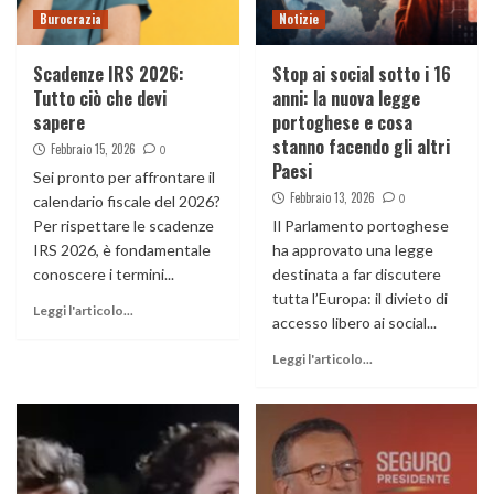
Burocrazia
Notizie
Scadenze IRS 2026:
Stop ai social sotto i 16
Tutto ciò che devi
anni: la nuova legge
sapere
portoghese e cosa
stanno facendo gli altri
Febbraio 15, 2026
0
Paesi
Sei pronto per affrontare il
Febbraio 13, 2026
0
calendario fiscale del 2026?
Per rispettare le scadenze
Il Parlamento portoghese
IRS 2026, è fondamentale
ha approvato una legge
conoscere i termini...
destinata a far discutere
tutta l’Europa: il divieto di
Leggi l'articolo...
accesso libero ai social...
Leggi l'articolo...