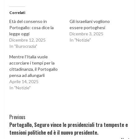
Correlati
Età del consenso in
Gli israeliani vogliono
Portogallo: cosa dice la
essere portoghesi
legge oggi
Dicembre 3, 2025
Dicembre 12, 2025
In "Notizie"
In "Burocrazia"
Mentre l’Italia vuole
accorciare i tempi per la
cittadinanza, il Portogallo
pensa ad allungarli
Aprile 14, 2025
In "Notizie"
Continue
Previous
Portogallo, Seguro vince le presidenziali tra tempeste e
Reading
tensioni politiche ed è il nuovo presidente.