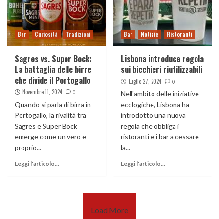
Bar
Curiosità
Tradizioni
Bar
Notizie
Ristoranti
Sagres vs. Super Bock:
Lisbona introduce regola
La battaglia delle birre
sui bicchieri riutilizzabili
che divide il Portogallo
Luglio 27, 2024
0
Novembre 11, 2024
0
Nell'ambito delle iniziative
Quando si parla di birra in
ecologiche, Lisbona ha
Portogallo, la rivalità tra
introdotto una nuova
Sagres e Super Bock
regola che obbliga i
emerge come un vero e
ristoranti e i bar a cessare
proprio...
la...
Leggi l'articolo...
Leggi l'articolo...
Load More