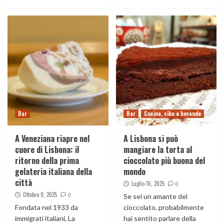
Bar
Bar
Cucina, cibo e bevande
A Veneziana riapre nel
A Lisbona si può
cuore di Lisbona: il
mangiare la torta al
ritorno della prima
cioccolato più buona del
gelateria italiana della
mondo
città
Luglio 16, 2025
0
Ottobre 9, 2025
0
Se sei un amante del
Fondata nel 1933 da
cioccolato, probabilmente
immigrati italiani, La
hai sentito parlare della