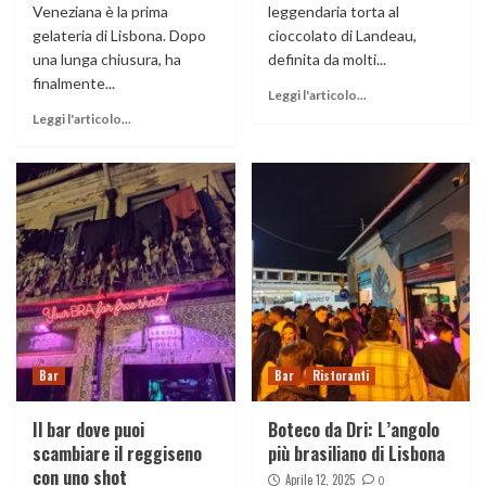
Veneziana è la prima
leggendaria torta al
gelateria di Lisbona. Dopo
cioccolato di Landeau,
una lunga chiusura, ha
definita da molti...
finalmente...
Leggi l'articolo...
Leggi l'articolo...
Bar
Bar
Ristoranti
Il bar dove puoi
Boteco da Dri: L’angolo
scambiare il reggiseno
più brasiliano di Lisbona
con uno shot
Aprile 12, 2025
0