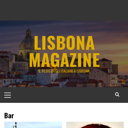
LISBONA
MAGAZINE
IL BLOG DEGLI ITALIANI A LISBONA
Menu
principale
Bar