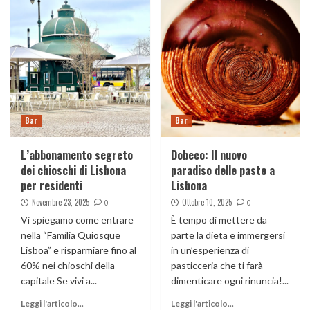
Bar
Bar
L’abbonamento segreto
Dobeco: Il nuovo
dei chioschi di Lisbona
paradiso delle paste a
per residenti
Lisbona
Novembre 23, 2025
Ottobre 10, 2025
0
0
Vi spiegamo come entrare
È tempo di mettere da
nella “Família Quiosque
parte la dieta e immergersi
Lisboa” e risparmiare fino al
in un’esperienza di
60% nei chioschi della
pasticceria che ti farà
capitale Se vivi a...
dimenticare ogni rinuncia!...
Leggi l'articolo...
Leggi l'articolo...