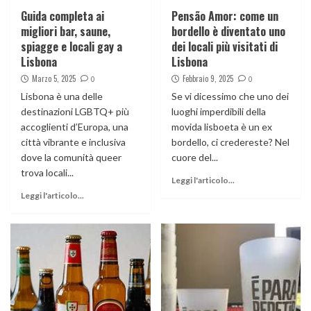
Guida completa ai
Pensão Amor: come un
migliori bar, saune,
bordello è diventato uno
spiagge e locali gay a
dei locali più visitati di
Lisbona
Lisbona
Marzo 5, 2025
Febbraio 9, 2025
0
0
Lisbona è una delle
Se vi dicessimo che uno dei
destinazioni LGBTQ+ più
luoghi imperdibili della
accoglienti d’Europa, una
movida lisboeta è un ex
città vibrante e inclusiva
bordello, ci credereste? Nel
dove la comunità queer
cuore del...
trova locali...
Leggi l'articolo...
Leggi l'articolo...