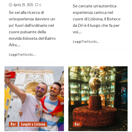
Aprile 29, 2025
0
Se cercate un’autentica
Se sei alla ricerca di
esperienza carioca nel
un’esperienza davvero un
cuore di Lisbona, il Boteco
po' fuori dall'ordinario nel
da Dri è il luogo che fa per
cuore pulsante della
voi....
movida lisboeta del Bairro
Leggi l'articolo...
Alto,...
Leggi l'articolo...
Bar
Luoghi a Lisbona
Bar