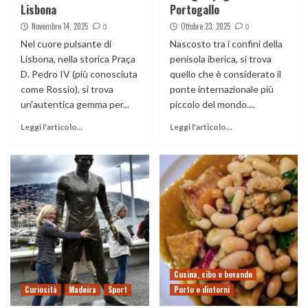
Lisbona
Portogallo
Novembre 14, 2025
Ottobre 23, 2025
0
0
Nel cuore pulsante di
Nascosto tra i confini della
Lisbona, nella storica Praça
penisola iberica, si trova
D. Pedro IV (più conosciuta
quello che è considerato il
come Rossio), si trova
ponte internazionale più
un'autentica gemma per...
piccolo del mondo....
Leggi l'articolo...
Leggi l'articolo...
Cucina, cibo e bevande
Curiosità
Madeira
Sport
Porto e dintorni