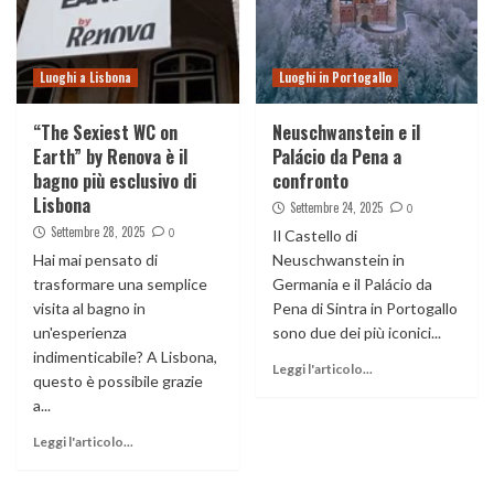
Luoghi a Lisbona
Luoghi in Portogallo
“The Sexiest WC on
Neuschwanstein e il
Earth” by Renova è il
Palácio da Pena a
bagno più esclusivo di
confronto
Lisbona
Settembre 24, 2025
0
Settembre 28, 2025
0
Il Castello di
Hai mai pensato di
Neuschwanstein in
trasformare una semplice
Germania e il Palácio da
visita al bagno in
Pena di Sintra in Portogallo
un'esperienza
sono due dei più iconici...
indimenticabile? A Lisbona,
Leggi l'articolo...
questo è possibile grazie
a...
Leggi l'articolo...