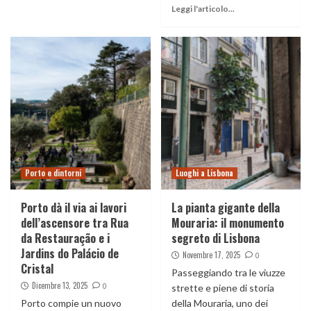
Leggi l'articolo...
Porto e dintorni
Luoghi a Lisbona
Porto dà il via ai lavori
La pianta gigante della
dell’ascensore tra Rua
Mouraria: il monumento
da Restauração e i
segreto di Lisbona
Jardins do Palácio de
Novembre 17, 2025
0
Cristal
Passeggiando tra le viuzze
Dicembre 13, 2025
0
strette e piene di storia
Porto compie un nuovo
della Mouraria, uno dei