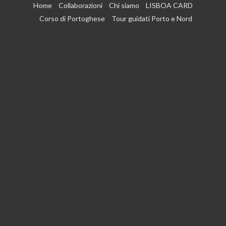
Vai
Home
Collaborazioni
Chi siamo
LISBOA CARD
al
Corso di Portoghese
Tour guidati Porto e Nord
contenuto