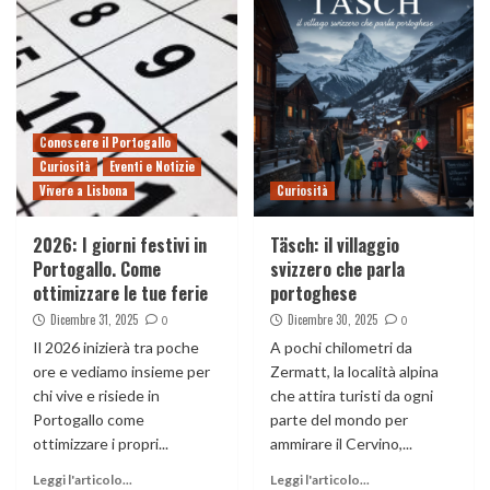
Conoscere il Portogallo
Curiosità
Eventi e Notizie
Vivere a Lisbona
Curiosità
2026: I giorni festivi in
Täsch: il villaggio
Portogallo. Come
svizzero che parla
ottimizzare le tue ferie
portoghese
Dicembre 31, 2025
Dicembre 30, 2025
0
0
Il 2026 inizierà tra poche
A pochi chilometri da
ore e vediamo insieme per
Zermatt, la località alpina
chi vive e risiede in
che attira turisti da ogni
Portogallo come
parte del mondo per
ottimizzare i propri...
ammirare il Cervino,...
Leggi l'articolo...
Leggi l'articolo...