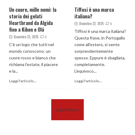
Un cuore, mille nomi: la
Tiffosi è una marca
storia dei gelati
italiana?
Heartbrand da Algida
Dicembre 22, 2025
0
fino a Kibon e Olá
Tiffosi è una marca italiana?
Dicembre 23, 2025
0
Questa frase, in Portogallo
C’è un logo che tutti nel
come all’estero, si sente
mondo conoscono: un
sorprendentemente
cuore rosso e bianco che
spesso. Eppure è sbagliata,
richiama l’estate, il piacere
completamente.
e la...
L’equivoco...
Leggi l'articolo...
Leggi l'articolo...
Load More