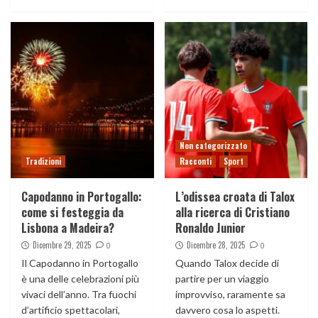
Non categorizzato
Tradizioni
Racconti
Sport
Capodanno in Portogallo:
L’odissea croata di Talox
come si festeggia da
alla ricerca di Cristiano
Lisbona a Madeira?
Ronaldo Junior
Dicembre 29, 2025
Dicembre 28, 2025
0
0
Il Capodanno in Portogallo
Quando Talox decide di
è una delle celebrazioni più
partire per un viaggio
vivaci dell’anno. Tra fuochi
improvviso, raramente sa
d’artificio spettacolari,
davvero cosa lo aspetti.