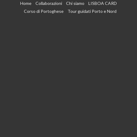
Vai
Home
Collaborazioni
Chi siamo
LISBOA CARD
al
Corso di Portoghese
Tour guidati Porto e Nord
contenuto