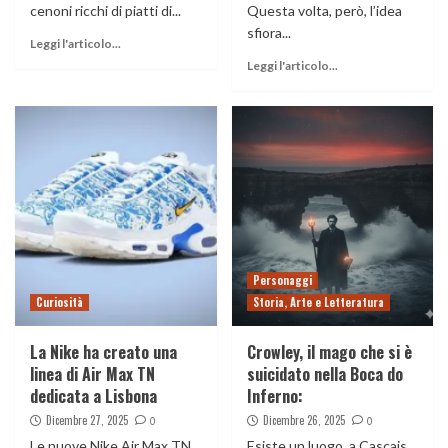
cenoni ricchi di piatti di...
Questa volta, però, l’idea
sfiora...
Leggi l'articolo...
Leggi l'articolo...
Personaggi
Curiosità
Storia, Arte e Letteratura
La Nike ha creato una
Crowley, il mago che si è
linea di Air Max TN
suicidato nella Boca do
dedicata a Lisbona
Inferno:
Dicembre 27, 2025
Dicembre 26, 2025
0
0
Le nuove Nike Air Max TN
Esiste un luogo, a Cascais,