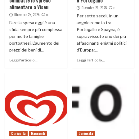
combatte lo spreco
e Portogallo
alimentare a Viseu
Dicembre 24, 2025
0
Dicembre 25, 2025
0
Per sette secoli, in un
Fare la spesa oggi è una
angolo remoto tra
sfida sempre più complessa
Portogallo e Spagna, è
per molte famiglie
sopravvissuto uno dei più
portoghesi. L’aumento dei
affascinanti enigmi politici
prezzi dei beni di...
d’Europa:...
Leggi l'articolo...
Leggi l'articolo...
Curiosità
Racconti
Curiosità