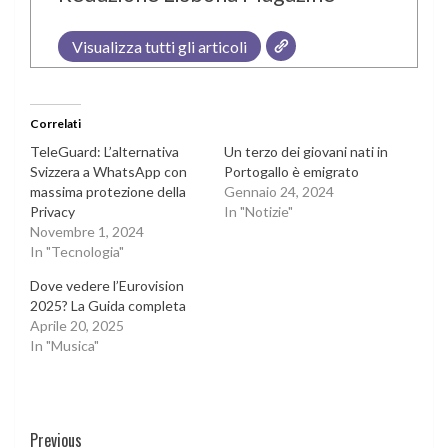
Visualizza tutti gli articoli
Correlati
TeleGuard: L’alternativa
Un terzo dei giovani nati in
Svizzera a WhatsApp con
Portogallo è emigrato
massima protezione della
Gennaio 24, 2024
Privacy
In "Notizie"
Novembre 1, 2024
In "Tecnologia"
Dove vedere l’Eurovision
2025? La Guida completa
Aprile 20, 2025
In "Musica"
Continue
Previous