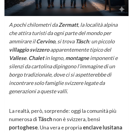
A pochi chilometri da
Zermatt
, la località alpina
che attira turisti da ogni parte del mondo per
ammirare il
Cervino
, si trova
Täsch
: un piccolo
villaggio svizzero
apparentemente tipico del
Vallese
.
Chalet
in legno,
montagne
imponenti e
silenzi da cartolina dipingono l’immagine di un
borgo tradizionale, dove ci si aspetterebbe di
incontrare solo famiglie svizzere legate da
generazioni a queste valli.
La realtà, però, sorprende: oggi la comunità più
numerosa di
Täsch
non è svizzera, bensì
portoghese
. Una vera e propria
enclave lusitana