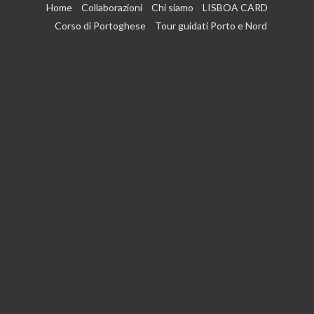
Vai
Home
Collaborazioni
Chi siamo
LISBOA CARD
al
Corso di Portoghese
Tour guidati Porto e Nord
contenuto