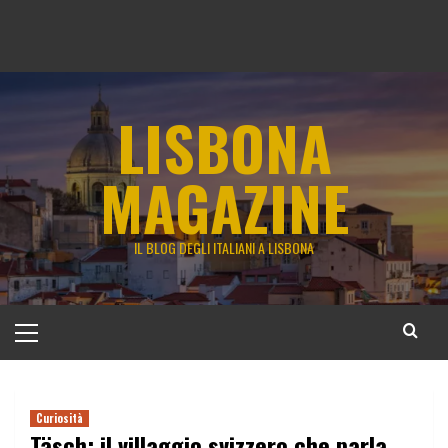
LISBONA
MAGAZINE
IL BLOG DEGLI ITALIANI A LISBONA
Menu
principale
Curiosità
Täsch: il villaggio svizzero che parla