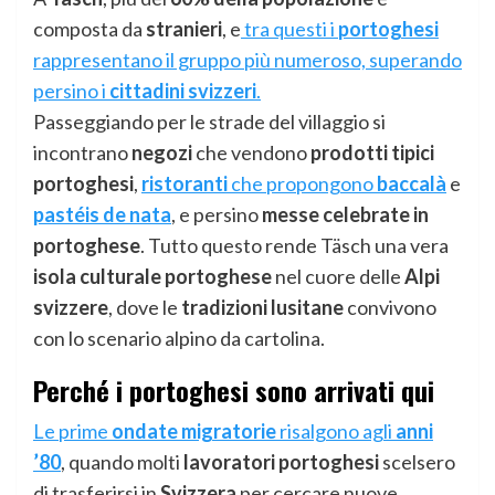
composta da
stranieri
, e
tra questi i
portoghesi
rappresentano il gruppo più numeroso, superando
persino i
cittadini svizzeri
.
Passeggiando per le strade del villaggio si
incontrano
negozi
che vendono
prodotti tipici
portoghesi
,
ristoranti
che propongono
baccalà
e
pastéis de nata
, e persino
messe celebrate in
portoghese
. Tutto questo rende Täsch una vera
isola culturale portoghese
nel cuore delle
Alpi
svizzere
, dove le
tradizioni lusitane
convivono
con lo scenario alpino da cartolina.
Perché i portoghesi sono arrivati qui
Le prime
ondate migratorie
risalgono agli
anni
’80
, quando molti
lavoratori portoghesi
scelsero
di trasferirsi in
Svizzera
per cercare nuove