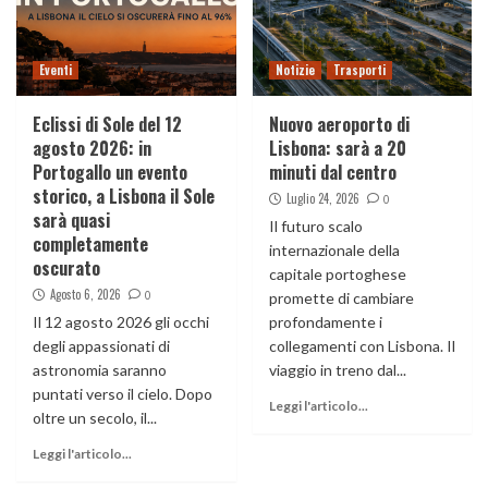
Eventi
Notizie
Trasporti
Eclissi di Sole del 12
Nuovo aeroporto di
agosto 2026: in
Lisbona: sarà a 20
Portogallo un evento
minuti dal centro
storico, a Lisbona il Sole
Luglio 24, 2026
0
sarà quasi
Il futuro scalo
completamente
internazionale della
oscurato
capitale portoghese
Agosto 6, 2026
0
promette di cambiare
Il 12 agosto 2026 gli occhi
profondamente i
degli appassionati di
collegamenti con Lisbona. Il
astronomia saranno
viaggio in treno dal...
puntati verso il cielo. Dopo
Leggi l'articolo...
oltre un secolo, il...
Leggi l'articolo...