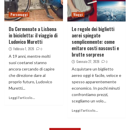
Personaggi
Viaggi
Da Cermenate a Lisbona
Le regole dei biglietti
in bicicletta: il viaggio di
aerei spiegate
Ludovico Muretti
semplicemente: come
evitare costi nascosti e
Febbraio 1, 2026
0
brutte sorprese
A 19 anni, mentre molti
Gennaio 27, 2026
0
suoi coetanei stanno
ancora cercando di capire
Acquistare un biglietto
che direzione dare al
aereo oggi è facile, veloce e
proprio futuro, Ludovico
spesso apparentemente
Muretti...
economico. In pochi minuti
confrontiamo prezzi,
Leggi l'articolo...
scegliamo un volo...
Leggi l'articolo...