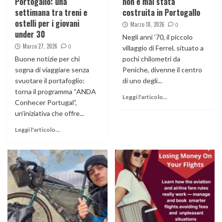
Portogallo: una
non è mai stata
settimana tra treni e
costruita in Portogallo
ostelli per i giovani
Marzo 18, 2026
0
under 30
Negli anni ’70, il piccolo
Marzo 27, 2026
0
villaggio di Ferrel, situato a
Buone notizie per chi
pochi chilometri da
sogna di viaggiare senza
Peniche, divenne il centro
svuotare il portafoglio:
di uno degli...
torna il programma “ANDA
Leggi l'articolo...
Conhecer Portugal”,
un’iniziativa che offre...
Leggi l'articolo...