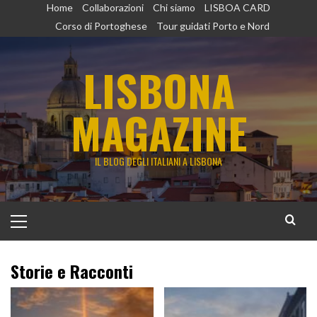
Vai
Home
Collaborazioni
Chi siamo
LISBOA CARD
al
Corso di Portoghese
Tour guidati Porto e Nord
contenuto
LISBONA
MAGAZINE
IL BLOG DEGLI ITALIANI A LISBONA
Menu
principale
Storie e Racconti