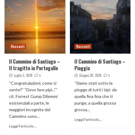
Racconti
Racconti
Il Cammino di Santiago –
Il Cammino di Santiago –
Il tragitto in Portogallo
Pioggia
Luglio 3, 2026
Giugno 28, 2026
0
0
“Congratulazioni, come si
“Siamo stati sotto le
sente?” “Devo fare pipì...””
piogge di tutti i tipi: da
cit. Forrest Gump Dilemmi
quella fina fina che ti
esistenziali a parte, le
punge, a quella grossa
maggiori incognite del
grossa...
Cammino sono...
Leggi l'articolo...
Leggi l'articolo...