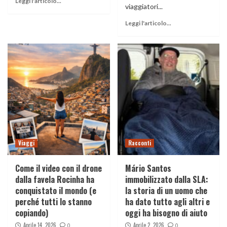
Leggi l'articolo...
viaggiatori...
Leggi l'articolo...
Viaggi
Racconti
Come il video con il drone
Mário Santos
dalla favela Rocinha ha
immobilizzato dalla SLA:
conquistato il mondo (e
la storia di un uomo che
perché tutti lo stanno
ha dato tutto agli altri e
copiando)
oggi ha bisogno di aiuto
Aprile 14, 2026
Aprile 2, 2026
0
0