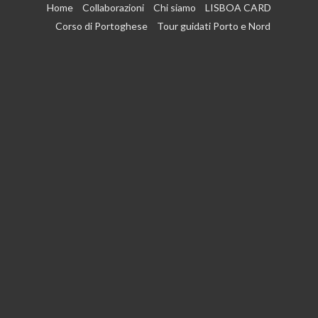
Vai
Home
Collaborazioni
Chi siamo
LISBOA CARD
al
Corso di Portoghese
Tour guidati Porto e Nord
contenuto