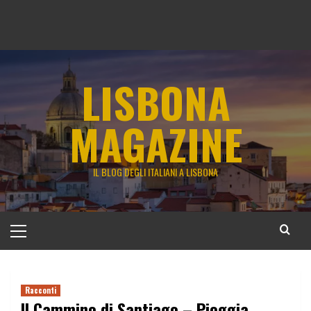
LISBONA
MAGAZINE
IL BLOG DEGLI ITALIANI A LISBONA
Menu
principale
Racconti
Il Cammino di Santiago – Pioggia