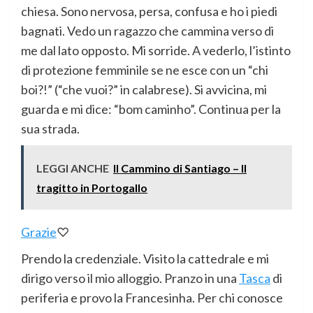
chiesa. Sono nervosa, persa, confusa e ho i piedi
bagnati. Vedo un ragazzo che cammina verso di
me dal lato opposto. Mi sorride. A vederlo, l’istinto
di protezione femminile se ne esce con un “chi
boi?!” (“che vuoi?” in calabrese). Si avvicina, mi
guarda e mi dice: “bom caminho”. Continua per la
sua strada.
LEGGI ANCHE
Il Cammino di Santiago – Il
tragitto in Portogallo
Grazie
♡
Prendo la credenziale. Visito la cattedrale e mi
dirigo verso il mio alloggio. Pranzo in una
Tasca
di
periferia e provo la Francesinha. Per chi conosce