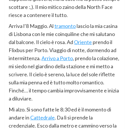
scottare :,). Il mio mitico zaino della North Face
riesce a contenere il tutto.
Arriva l’8 Maggio. Al
tramonto
lascio la mia casina
di Lisbona con le mie coinquiline che mi salutano
dal balcone. Il cielo è rosa. Ad
Oriente
prendo il
Flixbus per Porto. Viaggio di notte, dormendo ad
intermittenza.
Arrivo a Porto
, prendo la colazione,
mi siedo nel giardino della stazione e mi metto a
scrivere. Il cielo è sereno, la luce del sole riflette
sulla mia penna ed è tutto molto romantico.
Finché… il tempo cambia improvvisamente e inizia
a diluviare.
Mi alzo. Si sono fatte le 8:30 ed è il momento di
andare in
Cattedrale
. Da lì si prende la
credenziale. Esco dalla metro e cammino verso la