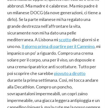
abbronzi. Mia madre è calabrese. Ma mio padre è
un milanese DOCG (da nove generazioni, ci tiene a
dirlo). Se la parte milanese mi ha regalato una
grande destrezza nell’affrontare la vita,
sicuramente non mi ha dato una pelle
mediterranea. A Lisbona mi
scotto
dieci giorni sì e
uno no.
Il giorno prima di partire per il Cammino
, mi
impanico un po’ a riguardo. Compro una crema
solare per il corpo, una per il viso, un doposole e
una crema riparatrice anti scottature. Tutto per
poi scoprire che sarebbe
piovuto a dirotto
durante la prima settimana. Così, mi tocca andare
alla Decathlon. Compro un poncho,
sovrapantaloni impermeabili, un copri zaino
impermeabile, una giacca leggera antipioggia e un
cappellino (pioverà, ma la cute me la posso sempre