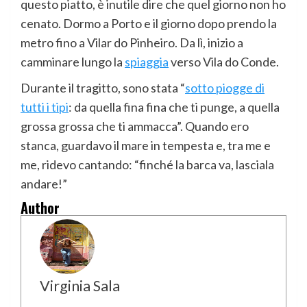
questo piatto, è inutile dire che quel giorno non ho
cenato. Dormo a Porto e il giorno dopo prendo la
metro fino a Vilar do Pinheiro. Da lì, inizio a
camminare lungo la
spiaggia
verso Vila do Conde.
Durante il tragitto, sono stata “
sotto piogge di
tutti i tipi
: da quella fina fina che ti punge, a quella
grossa grossa che ti ammacca”. Quando ero
stanca, guardavo il mare in tempesta e, tra me e
me, ridevo cantando: “finché la barca va, lasciala
andare!”
Author
Virginia Sala