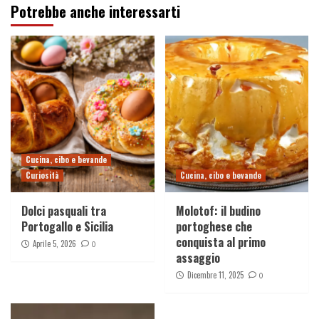
Potrebbe anche interessarti
Cucina, cibo e bevande
Curiosità
Cucina, cibo e bevande
Dolci pasquali tra
Molotof: il budino
Portogallo e Sicilia
portoghese che
conquista al primo
Aprile 5, 2026
0
assaggio
Dicembre 11, 2025
0