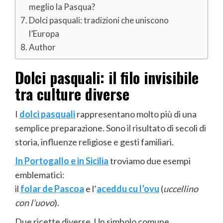
meglio la Pasqua?
Dolci pasquali: tradizioni che uniscono
l’Europa
Author
Dolci pasquali: il filo invisibile
tra culture diverse
I
dolci pasquali
rappresentano molto più di una
semplice preparazione. Sono il risultato di secoli di
storia, influenze religiose e gesti familiari.
In Portogallo e in Sicilia
troviamo due esempi
emblematici:
il
folar de Pascoa
e l’
aceddu cu l’ovu
(
uccellino
con l’uovo
).
Due ricette diverse. Un simbolo comune.