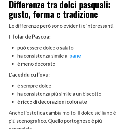
Differenze tra dolci pasquali:
gusto, forma e tradizione
Le differenze però sono evidenti e interessanti.
Il
folar de Pascoa
:
può essere dolce o salato
ha consistenza simile al
pane
è meno decorato
L’
aceddu cu l’ovu
:
è sempre dolce
ha consistenza più simile a un biscotto
è ricco di
decorazioni colorate
Anche l’estetica cambia molto. Il dolce siciliano è
più scenografico. Quello portoghese è più
essenziale.