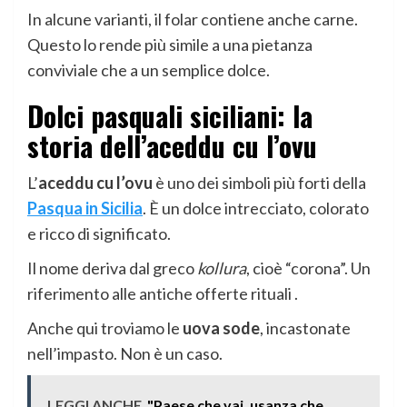
In alcune varianti, il folar contiene anche carne.
Questo lo rende più simile a una pietanza
conviviale che a un semplice dolce.
Dolci pasquali siciliani: la
storia dell’
aceddu cu l’ovu
L’
aceddu cu l’ovu
è uno dei simboli più forti della
Pasqua in Sicilia
. È un dolce intrecciato, colorato
e ricco di significato.
Il nome deriva dal greco
kollura
, cioè “corona”. Un
riferimento alle antiche offerte rituali .
Anche qui troviamo le
uova sode
, incastonate
nell’impasto. Non è un caso.
LEGGI ANCHE
"Paese che vai, usanza che