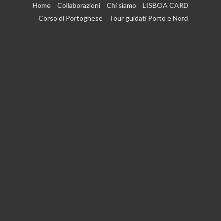
Vai
Home
Collaborazioni
Chi siamo
LISBOA CARD
al
Corso di Portoghese
Tour guidati Porto e Nord
contenuto