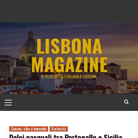
LISBONA
MAGAZINE
IL BLOG DEGLI ITALIANI A LISBONA
Menu
principale
Cucina, cibo e bevande
Curiosità
Dolci pasquali tra Portogallo e Sicilia