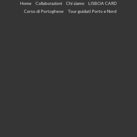
Vai
Home
Collaborazioni
Chi siamo
LISBOA CARD
al
Corso di Portoghese
Tour guidati Porto e Nord
contenuto