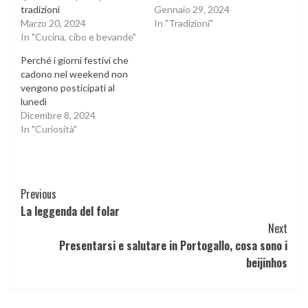
tradizioni
Gennaio 29, 2024
Marzo 20, 2024
In "Tradizioni"
In "Cucina, cibo e bevande"
Perché i giorni festivi che
cadono nel weekend non
vengono posticipati al
lunedì
Dicembre 8, 2024
In "Curiosità"
Continue
Previous
La leggenda del folar
Reading
Next
Presentarsi e salutare in Portogallo, cosa sono i
beijinhos