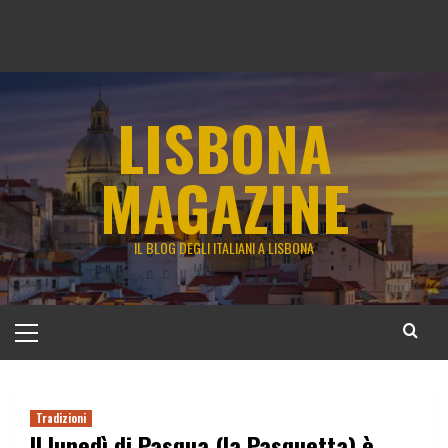
LISBONA
MAGAZINE
IL BLOG DEGLI ITALIANI A LISBONA
Menu
principale
Tradizioni
Il lunedì di Pasqua (la Pasquetta) è