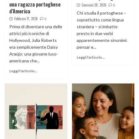
una ragazza portoghese
Gennaio 28, 2026
0
d’America
Chi studia il portoghese –
Febbraio 11, 2026
0
soprattutto come lingua
Prima di diventare una delle
straniera – si imbatte
attrici più iconiche di
presto in due verbi
Hollywood, Julia Roberts
apparentemente sinonimi:
era semplicemente Daisy
pensar e...
Araújo: una giovane luso-
Leggi l'articolo...
americana che...
Leggi l'articolo...