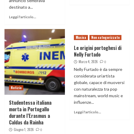
annuncio sembrava
destinato a...
Leggi l'articolo...
Musica
Non categorizzato
Le origini portoghesi di
Nelly Furtado
Marzo 4, 2026
0
Nelly Furtado è da sempre
considerata un’artista
globale, capace di muoversi
Notizie
con naturalezza tra pop
mainstream, world music e
Studentessa italiana
influenze...
morta in Portogallo
Leggi l'articolo...
durante l’Erasmus a
Caldas da Rainha
Giugno 1, 2026
0