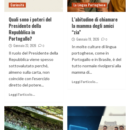
Curiosità
La Lingua Portoghese
Quali sono i poteri del
L’abitudine di chiamare
Presidente della
la mamma degli amici
Repubblica in
“zia”
Portogallo?
Gennaio 19, 2026
0
Gennaio 23, 2026
0
In molte culture di lingua
Il ruolo del Presidente della
portoghese, come in
Repubblica viene spesso
Portogallo e in Brasile, è del
sottovalutato perché,
tutto normale rivolgersi alla
almeno sulla carta, non
mamma di...
coincide con l’esercizio
Leggi l'articolo...
diretto del potere...
Leggi l'articolo...