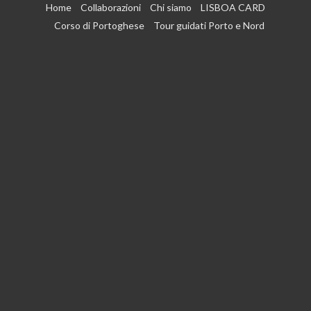
Vai
Home
Collaborazioni
Chi siamo
LISBOA CARD
al
Corso di Portoghese
Tour guidati Porto e Nord
contenuto