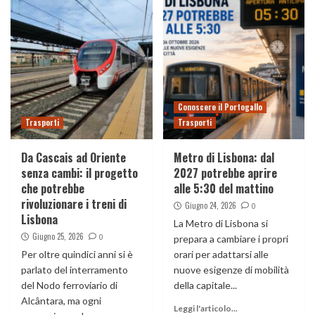
Conoscere il Portogallo
Trasporti
Trasporti
Da Cascais ad Oriente
Metro di Lisbona: dal
senza cambi: il progetto
2027 potrebbe aprire
che potrebbe
alle 5:30 del mattino
rivoluzionare i treni di
Giugno 24, 2026
0
Lisbona
La Metro di Lisbona si
Giugno 25, 2026
0
prepara a cambiare i propri
Per oltre quindici anni si è
orari per adattarsi alle
parlato del interramento
nuove esigenze di mobilità
del Nodo ferroviario di
della capitale...
Alcântara, ma ogni
Leggi l'articolo...