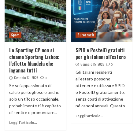
Sport
Burocrazia
Lo Sporting CP non si
SPID e PosteID gratuiti
chiama Sporting Lisboa:
per gli italiani all’estero
l’effetto Mandela che
Gennaio 15, 2026
0
inganna tutti
Gli italiani residenti
Gennaio 17, 2026
0
all’estero possono
Se sei appassionato di
ottenere e utilizzare SPID
calcio portoghese o anche
e PosteID gratuitamente,
solo un tifoso occasionale,
senza costi di attivazione
probabilmente ti è capitato
né canoni annuali. Questo...
di sentire o pronunciare...
Leggi l'articolo...
Leggi l'articolo...