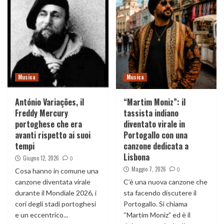
Musica
Musica
António Variações, il
“Martim Moniz”: il
Freddy Mercury
tassista indiano
portoghese che era
diventato virale in
avanti rispetto ai suoi
Portogallo con una
tempi
canzone dedicata a
Lisbona
Giugno 12, 2026
0
Maggio 7, 2026
0
Cosa hanno in comune una
canzone diventata virale
C’è una nuova canzone che
durante il Mondiale 2026, i
sta facendo discutere il
cori degli stadi portoghesi
Portogallo. Si chiama
e un eccentrico...
“Martim Moniz” ed è il