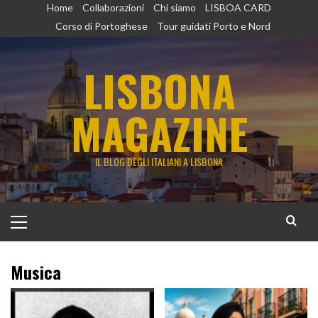
Vai
Home
Collaborazioni
Chi siamo
LISBOA CARD
al
Corso di Portoghese
Tour guidati Porto e Nord
contenuto
LISBONA
MAGAZINE
IL BLOG DEGLI ITALIANI A LISBONA
Menu
principale
Musica