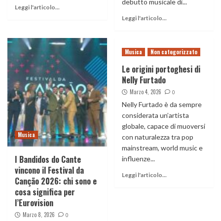
debutto musicale di...
Leggi l'articolo...
Leggi l'articolo...
Musica
Non categorizzato
Le origini portoghesi di
Nelly Furtado
Marzo 4, 2026
0
Nelly Furtado è da sempre
considerata un’artista
globale, capace di muoversi
Musica
con naturalezza tra pop
mainstream, world music e
I Bandidos do Cante
influenze...
vincono il Festival da
Leggi l'articolo...
Canção 2026: chi sono e
cosa significa per
l’Eurovision
Marzo 8, 2026
0