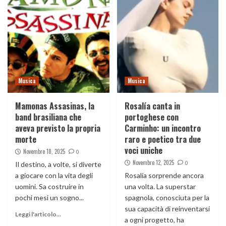
Musica
Musica
Mamonas Assasinas, la
Rosalía canta in
band brasiliana che
portoghese con
aveva previsto la propria
Carminho: un incontro
morte
raro e poetico tra due
voci uniche
Novembre 18, 2025
0
Novembre 12, 2025
0
Il destino, a volte, si diverte
a giocare con la vita degli
Rosalía sorprende ancora
uomini. Sa costruire in
una volta. La superstar
pochi mesi un sogno...
spagnola, conosciuta per la
sua capacità di reinventarsi
Leggi l'articolo...
a ogni progetto, ha