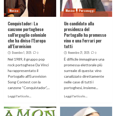
Musica
Musica
Personaggi
Conquistador: La
Un candidato alla
canzone portoghese
presidenza del
sull’orgoglio coloniale
Portogallo ha promesso
che ha diviso l’Europa
vino e una Ferrari per
all’Eurovision
tutti
Dicembre 1, 2025
Novembre 21, 2025
0
0
Nel 1989, il gruppo pop
È difficile immaginare una
rock portoghese Da Vinci
promessa elettorale più
ha rappresentato il
surreale di questa: vino
Portogallo all’Eurovision
canalizzato direttamente
Song Contest con la
nelle case di tutti i
canzone “Conquistador”,...
portoghesi, insieme...
Leggi l'articolo...
Leggi l'articolo...