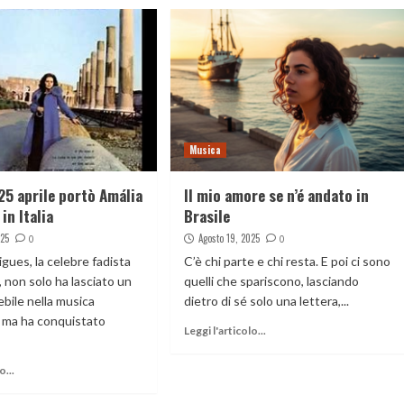
Musica
25 aprile portò Amália
Il mio amore se n’é andato in
in Italia
Brasile
025
Agosto 19, 2025
0
0
gues, la celebre fadista
C’è chi parte e chi resta. E poi ci sono
 non solo ha lasciato un
quelli che spariscono, lasciando
bile nella musica
dietro di sé solo una lettera,...
 ma ha conquistato
Leggi l'articolo...
o...