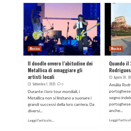
Musica
Musica
Il doodle ovvero l’abitudine dei
Quando il 
Metallica di omaggiare gli
Rodrigues 
artisti locali
Agosto 20, 2
Settembre 1, 2025
0
Amália Rodri
portoghese,
Durante i loro tour mondiali, i
segno indele
Metallica non si limitano a suonare i
portoghese
grandi successi della loro carriera. Da
anche...
diversi...
Leggi l'articol
Leggi l'articolo...