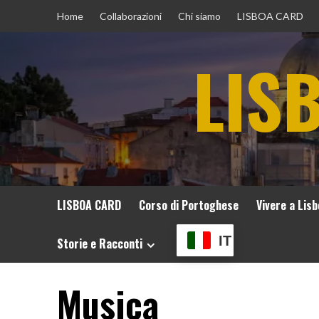
Vai
Home
Collaborazioni
Chi siamo
LISBOA CARD
al
contenuto
LIS
LISBOA CARD
Corso di Portoghese
Vivere a Lis
IT
Storie e Racconti
Musica