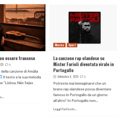
Musica
Sport
non essere francese
La canzone rap olandese su
Mister Farioli diventata virale in
025
0
Portogallo
to della canzone di Amália
Settembre 6, 2025
Il testo e la sua melodia
0
ne “Lisboa, Não Sejas
Potreste mai immaginarvi che un
brano rap olandese possa diventare
famoso in Portogallo da un giorno
o...
all'altro? In Portogallo non...
Leggi l'articolo...