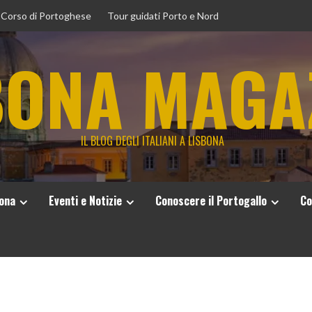
Corso di Portoghese
Tour guidati Porto e Nord
BONA MAGA
IL BLOG DEGLI ITALIANI A LISBONA
bona
Eventi e Notizie
Conoscere il Portogallo
Co