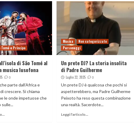
Musica
Non categorizzato
 Tomé e Príncipe
Personaggi
ll’isola di São Tomé al
Un prete DJ? La storia insolita
la musica lusofona
di Padre Guilherme
25
Luglio 22, 2025
0
0
che parte dall’Africa e
Un prete DJ è qualcosa che pochi si
di crescere. Si chiama
aspetterebbero, ma Padre Guilherme
me le onde impetuose che
Peixoto ha reso questa combinazione
sulle...
una realtà. Sacerdote...
o...
Leggi l'articolo...