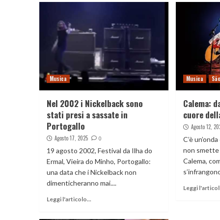
Musica
Musica
São
Nel 2002 i Nickelback sono
Calema: da
stati presi a sassate in
cuore del
Portogallo
Agosto 12, 20
Agosto 17, 2025
0
C’è un’onda 
non smette 
19 agosto 2002, Festival da Ilha do
Calema, co
Ermal, Vieira do Minho, Portogallo:
s’infrangono 
una data che i Nickelback non
dimenticheranno mai....
Leggi l'articol
Leggi l'articolo...