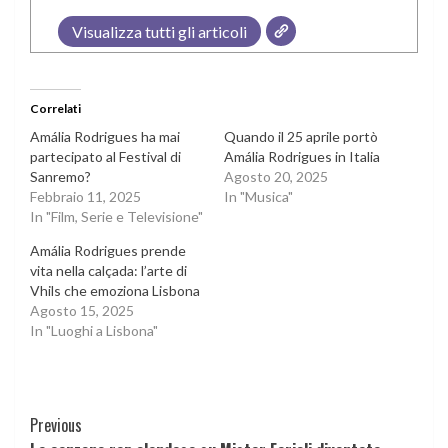
Visualizza tutti gli articoli
Correlati
Amália Rodrigues ha mai
Quando il 25 aprile portò
partecipato al Festival di
Amália Rodrigues in Italia
Sanremo?
Agosto 20, 2025
Febbraio 11, 2025
In "Musica"
In "Film, Serie e Televisione"
Amália Rodrigues prende
vita nella calçada: l’arte di
Vhils che emoziona Lisbona
Agosto 15, 2025
In "Luoghi a Lisbona"
Continue
Previous