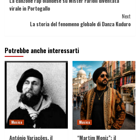
La canzone rap olandese su Mister Farioli diventata
Reading
virale in Portogallo
Next
La storia del fenomeno globale di Danza Kuduro
Potrebbe anche interessarti
Musica
Musica
António Variações, il
“Martim Moniz”: il