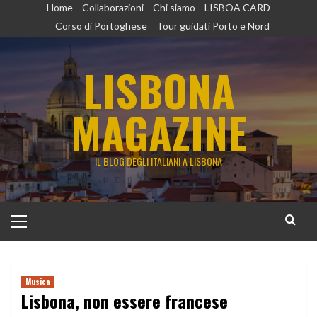
Vai
Home
Collaborazioni
Chi siamo
LISBOA CARD
al
Corso di Portoghese
Tour guidati Porto e Nord
contenuto
LISBONA
MAGAZINE
IL BLOG DEGLI ITALIANI A LISBONA
Menu
principale
Musica
Lisbona, non essere francese