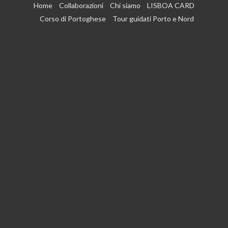
Vai
Home
Collaborazioni
Chi siamo
LISBOA CARD
al
Corso di Portoghese
Tour guidati Porto e Nord
contenuto