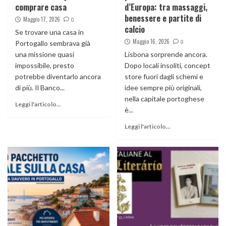
comprare casa
d’Europa: tra massaggi,
benessere e partite di
Maggio 17, 2026
0
calcio
Se trovare una casa in
Maggio 16, 2026
0
Portogallo sembrava già
una missione quasi
Lisbona sorprende ancora.
impossibile, presto
Dopo locali insoliti, concept
potrebbe diventarlo ancora
store fuori dagli schemi e
di più. Il Banco...
idee sempre più originali,
nella capitale portoghese
Leggi l'articolo...
è...
Leggi l'articolo...