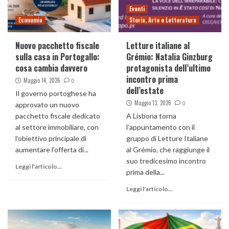
Eventi
Economia
Storia, Arte e Letteratura
Nuovo pacchetto fiscale
Letture italiane al
sulla casa in Portogallo:
Grémio: Natalia Ginzburg
cosa cambia davvero
protagonista dell’ultimo
incontro prima
Maggio 14, 2026
0
dell’estate
Il governo portoghese ha
Maggio 13, 2026
0
approvato un nuovo
pacchetto fiscale dedicato
A Lisbona torna
al settore immobiliare, con
l’appuntamento con il
l’obiettivo principale di
gruppo di Letture Italiane
aumentare l’offerta di...
al Grémio, che raggiunge il
suo tredicesimo incontro
Leggi l'articolo...
prima della...
Leggi l'articolo...