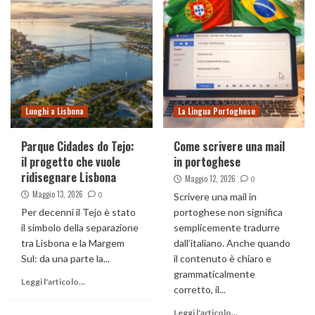
Luoghi a Lisbona
La Lingua Portoghese
Parque Cidades do Tejo:
Come scrivere una mail
il progetto che vuole
in portoghese
ridisegnare Lisbona
Maggio 12, 2026
0
Maggio 13, 2026
0
Scrivere una mail in
Per decenni il Tejo è stato
portoghese non significa
il simbolo della separazione
semplicemente tradurre
tra Lisbona e la Margem
dall’italiano. Anche quando
Sul: da una parte la...
il contenuto è chiaro e
grammaticalmente
Leggi l'articolo...
corretto, il...
Leggi l'articolo...