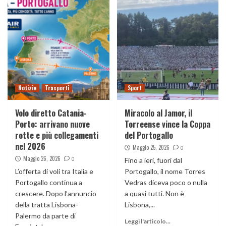
Notizie
Trasporti
Sport
Volo diretto Catania-
Miracolo al Jamor, il
Porto: arrivano nuove
Torreense vince la Coppa
rotte e più collegamenti
del Portogallo
nel 2026
Maggio 25, 2026
0
Maggio 26, 2026
0
Fino a ieri, fuori dal
L’offerta di voli tra Italia e
Portogallo, il nome Torres
Portogallo continua a
Vedras diceva poco o nulla
crescere. Dopo l’annuncio
a quasi tutti. Non è
della tratta Lisbona-
Lisbona,...
Palermo da parte di
Leggi l'articolo...