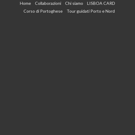
Vai
Home
Collaborazioni
Chi siamo
LISBOA CARD
al
Corso di Portoghese
Tour guidati Porto e Nord
contenuto