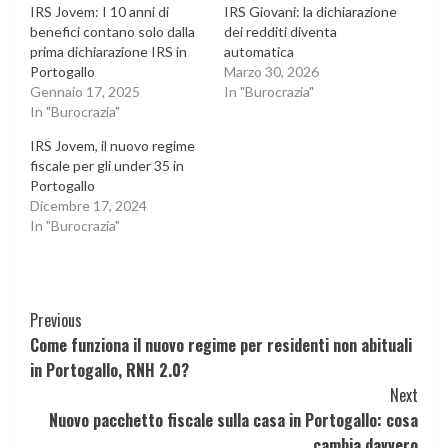
IRS Jovem: I 10 anni di
IRS Giovani: la dichiarazione
benefici contano solo dalla
dei redditi diventa
prima dichiarazione IRS in
automatica
Portogallo
Marzo 30, 2026
Gennaio 17, 2025
In "Burocrazia"
In "Burocrazia"
IRS Jovem, il nuovo regime
fiscale per gli under 35 in
Portogallo
Dicembre 17, 2024
In "Burocrazia"
Continue
Previous
Come funziona il nuovo regime per residenti non abituali
Reading
in Portogallo, RNH 2.0?
Next
Nuovo pacchetto fiscale sulla casa in Portogallo: cosa
cambia davvero