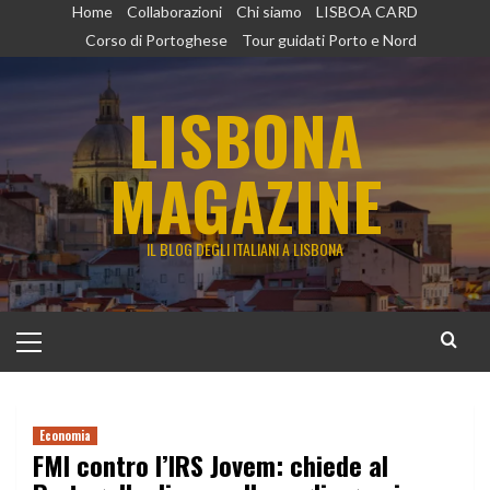
Vai
Home
Collaborazioni
Chi siamo
LISBOA CARD
al
Corso di Portoghese
Tour guidati Porto e Nord
contenuto
LISBONA
MAGAZINE
IL BLOG DEGLI ITALIANI A LISBONA
Menu
principale
Economia
FMI contro l’IRS Jovem: chiede al