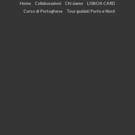
Vai
Home
Collaborazioni
Chi siamo
LISBOA CARD
al
Corso di Portoghese
Tour guidati Porto e Nord
contenuto