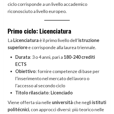
ciclo corrisponde a un livello accademico
riconosciuto a livello europeo.
Primo ciclo: Licenciatura
La
Licenciatura
è il primo livello dell’
istruzione
superiore
e corrisponde alla laurea triennale.
Durata
: 3 o 4 anni, pari a
180-240 crediti
ECTS
Obiettivo
: fornire competenze di base per
l’inserimento nel mercato del lavoro o
l’accesso al secondo ciclo
Titolo rilasciato
:
Licenciado
Viene offerta sia nelle
università
che negli
istituti
politécnici
, con approcci diversi: più teorico nelle