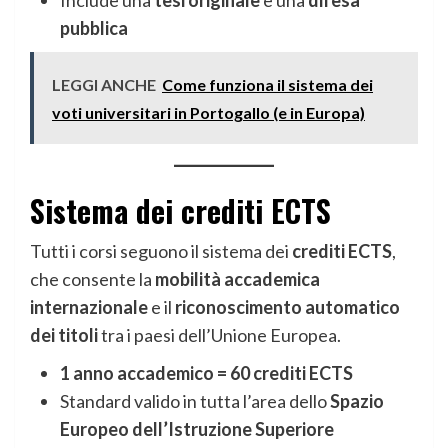
Include una
tesi originale
e una
difesa
pubblica
LEGGI ANCHE
Come funziona il sistema dei
voti universitari in Portogallo (e in Europa)
Sistema dei crediti ECTS
Tutti i corsi seguono il sistema dei
crediti ECTS
,
che consente la
mobilità accademica
internazionale
e il
riconoscimento automatico
dei titoli
tra i paesi dell’Unione Europea.
1 anno accademico = 60 crediti ECTS
Standard valido in tutta l’area dello
Spazio
Europeo dell’Istruzione Superiore