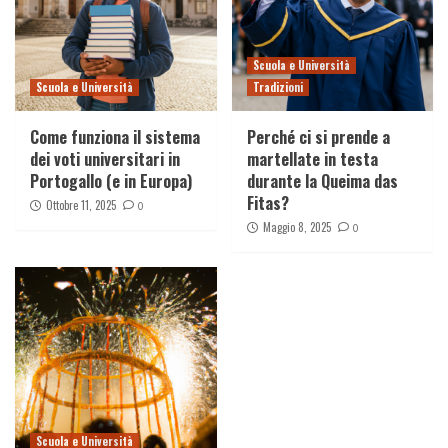
Scuola e Università
Scuola e Università
Tradizioni
Come funziona il sistema
Perché ci si prende a
dei voti universitari in
martellate in testa
Portogallo (e in Europa)
durante la Queima das
Fitas?
Ottobre 11, 2025
0
Maggio 8, 2025
0
Scuola e Università