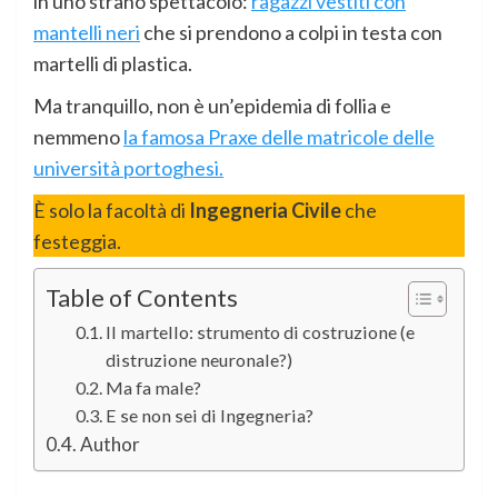
in uno strano spettacolo:
ragazzi vestiti con
mantelli neri
che si prendono a colpi in testa con
martelli di plastica.
Ma tranquillo, non è un’epidemia di follia e
nemmeno
la famosa Praxe delle matricole delle
università portoghesi.
È solo la facoltà di
Ingegneria Civile
che
festeggia.
Table of Contents
Il martello: strumento di costruzione (e
distruzione neuronale?)
Ma fa male?
E se non sei di Ingegneria?
Author