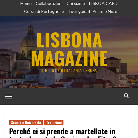
Vai
Home
Collaborazioni
Chi siamo
LISBOA CARD
al
Corso di Portoghese
Tour guidati Porto e Nord
contenuto
LISBONA
MAGAZINE
IL BLOG DEGLI ITALIANI A LISBONA
Menu
principale
Scuola e Università
Tradizioni
Perché ci si prende a martellate in