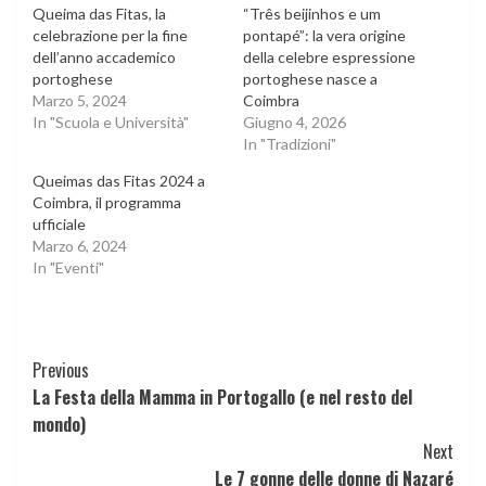
Queima das Fitas, la
“Três beijinhos e um
celebrazione per la fine
pontapé”: la vera origine
dell’anno accademico
della celebre espressione
portoghese
portoghese nasce a
Marzo 5, 2024
Coimbra
In "Scuola e Università"
Giugno 4, 2026
In "Tradizioni"
Queimas das Fitas 2024 a
Coimbra, il programma
ufficiale
Marzo 6, 2024
In "Eventi"
Continue
Previous
La Festa della Mamma in Portogallo (e nel resto del
Reading
mondo)
Next
Le 7 gonne delle donne di Nazaré