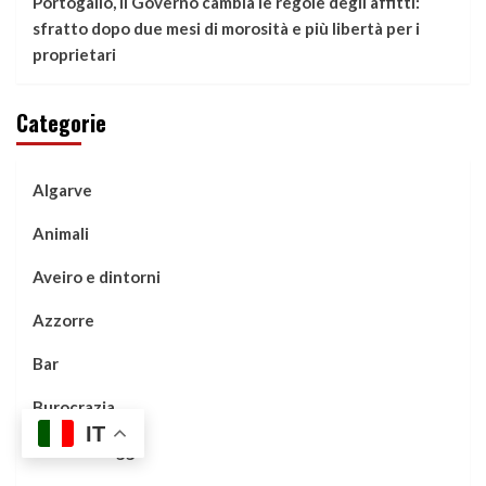
Portogallo, il Governo cambia le regole degli affitti:
sfratto dopo due mesi di morosità e più libertà per i
proprietari
Categorie
Algarve
Animali
Aveiro e dintorni
Azzorre
Bar
Burocrazia
IT
Case e Alloggi