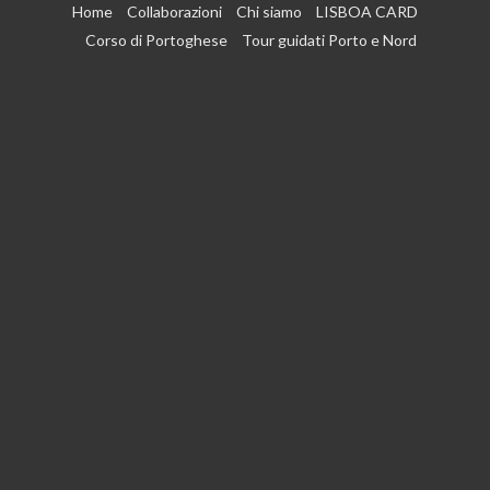
Vai
Home
Collaborazioni
Chi siamo
LISBOA CARD
al
Corso di Portoghese
Tour guidati Porto e Nord
contenuto