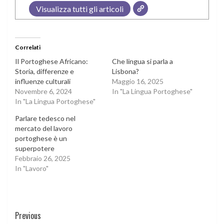
Visualizza tutti gli articoli
Correlati
Il Portoghese Africano:
Che lingua si parla a
Storia, differenze e
Lisbona?
influenze culturali
Maggio 16, 2025
Novembre 6, 2024
In "La Lingua Portoghese"
In "La Lingua Portoghese"
Parlare tedesco nel
mercato del lavoro
portoghese è un
superpotere
Febbraio 26, 2025
In "Lavoro"
Continue
Previous