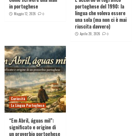
in portoghese
portoghese del 1990: la
lingua che voleva essere
Maggio 12, 2026
0
una sola (ma non ci è mai
riuscita davvero)
Aprile 20, 2026
0
Curiosità
La Lingua Portoghese
“Em Abril, águas mil”:
significato e origine di
un proverbio portoghese