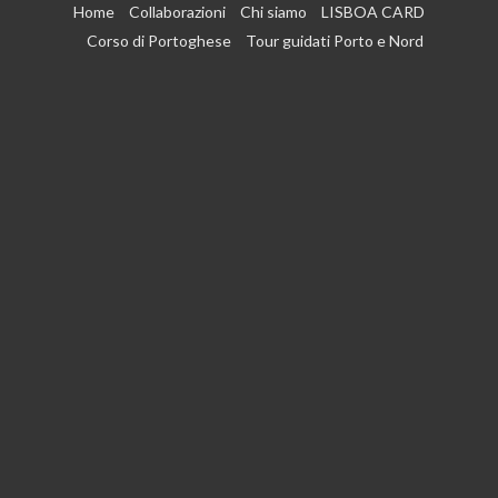
Vai
Home
Collaborazioni
Chi siamo
LISBOA CARD
al
Corso di Portoghese
Tour guidati Porto e Nord
contenuto