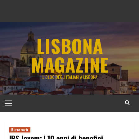
LISBONA
MAGAZINE
IL BLOG DEGLI ITALIANI A LISBONA
Menu
principale
Burocrazia
IRS Jovem: I 10 anni di benefici