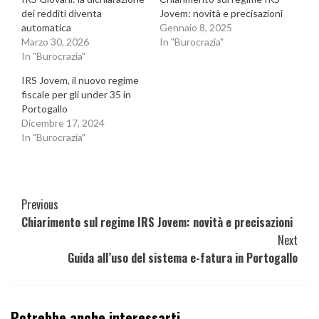
dei redditi diventa
Jovem: novità e precisazioni
automatica
Gennaio 8, 2025
Marzo 30, 2026
In "Burocrazia"
In "Burocrazia"
IRS Jovem, il nuovo regime
fiscale per gli under 35 in
Portogallo
Dicembre 17, 2024
In "Burocrazia"
Continue
Previous
Chiarimento sul regime IRS Jovem: novità e precisazioni
Reading
Next
Guida all’uso del sistema e-fatura in Portogallo
Potrebbe anche interessarti