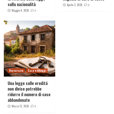
sulla nazionalità
Aprile 3, 2026
0
Maggio 4, 2026
0
Burocrazia
Case e Alloggi
Una legge sulle ereditá
non divise potrebbe
ridurre il numero di case
abbandonate
Marzo 12, 2026
0