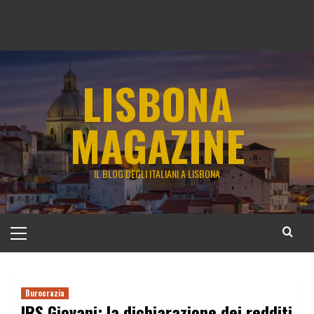
LISBONA
MAGAZINE
IL BLOG DEGLI ITALIANI A LISBONA
Menu
principale
Burocrazia
IRS Giovani: la dichiarazione dei redditi