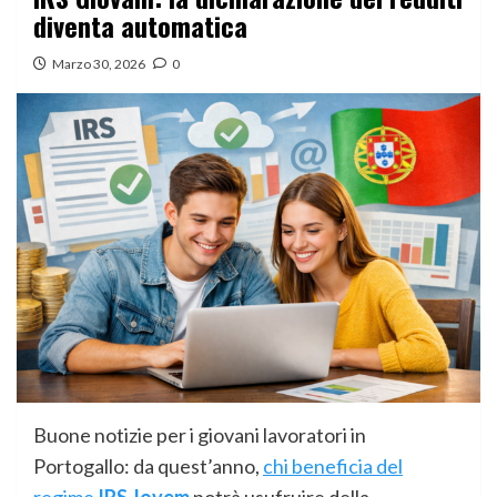
diventa automatica
Marzo 30, 2026
0
Buone notizie per i giovani lavoratori in
Portogallo: da quest’anno,
chi beneficia del
regime
IRS Jovem
potrà usufruire della