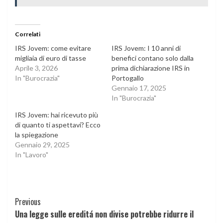
Correlati
IRS Jovem: come evitare
IRS Jovem: I 10 anni di
migliaia di euro di tasse
benefici contano solo dalla
Aprile 3, 2026
prima dichiarazione IRS in
In "Burocrazia"
Portogallo
Gennaio 17, 2025
In "Burocrazia"
IRS Jovem: hai ricevuto più
di quanto ti aspettavi? Ecco
la spiegazione
Gennaio 29, 2025
In "Lavoro"
Continue
Previous
Una legge sulle ereditá non divise potrebbe ridurre il
Reading