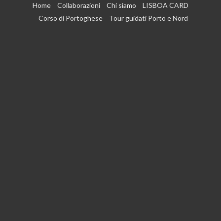
Vai
Home
Collaborazioni
Chi siamo
LISBOA CARD
al
Corso di Portoghese
Tour guidati Porto e Nord
contenuto