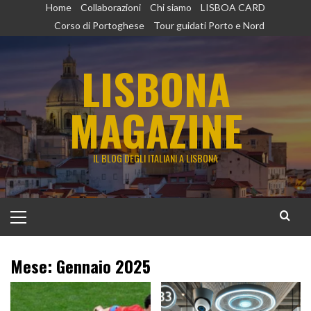
Vai
Home
Collaborazioni
Chi siamo
LISBOA CARD
al
Corso di Portoghese
Tour guidati Porto e Nord
contenuto
LISBONA
MAGAZINE
IL BLOG DEGLI ITALIANI A LISBONA
Menu
principale
Mese:
Gennaio 2025