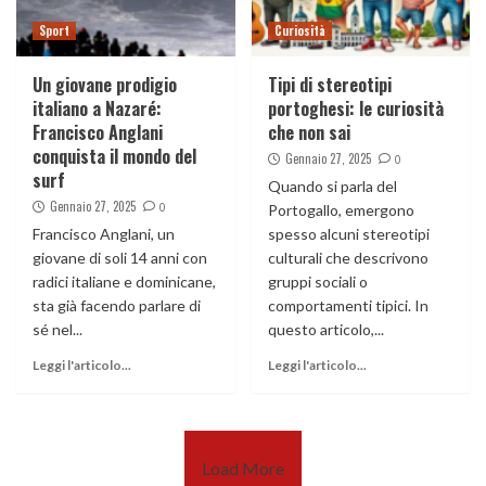
Sport
Curiosità
Un giovane prodigio
Tipi di stereotipi
italiano a Nazaré:
portoghesi: le curiosità
Francisco Anglani
che non sai
conquista il mondo del
Gennaio 27, 2025
0
surf
Quando si parla del
Gennaio 27, 2025
0
Portogallo, emergono
Francisco Anglani, un
spesso alcuni stereotipi
giovane di soli 14 anni con
culturali che descrivono
radici italiane e dominicane,
gruppi sociali o
sta già facendo parlare di
comportamenti tipici. In
sé nel...
questo articolo,...
Leggi l'articolo...
Leggi l'articolo...
Load More