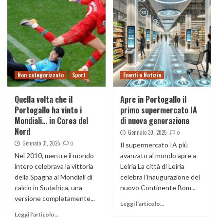
Non categorizzato
Sport
Eventi e Notizie
Quella volta che il
Apre in Portogallo il
Portogallo ha vinto i
primo supermercato IA
Mondiali… in Corea del
di nuova generazione
Nord
Gennaio 30, 2025
0
Gennaio 31, 2025
0
Il supermercato IA più
Nel 2010, mentre il mondo
avanzato al mondo apre a
intero celebrava la vittoria
Leiria La città di Leiria
della Spagna ai Mondiali di
celebra l'inaugurazione del
calcio in Sudafrica, una
nuovo Continente Bom...
versione completamente...
Leggi l'articolo...
Leggi l'articolo...