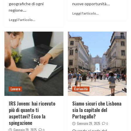
geografiche di ogni
nuove opportunità....
regione....
Leggi l'articolo...
Leggi l'articolo...
Lavoro
Curiosità
IRS Jovem: hai ricevuto
Siamo sicuri che Lisbona
più di quanto ti
sia la capitale del
aspettavi? Ecco la
Portogallo?
spiegazione
Gennaio 29, 2025
0
Gennaio 29, 2025
0
Quando si parla del