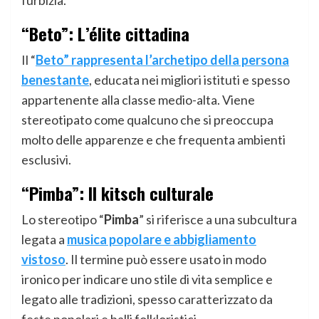
furbizia.
“Beto”: L’élite cittadina
Il “
Beto” rappresenta l’archetipo della persona
benestante
, educata nei migliori istituti e spesso
appartenente alla classe medio-alta. Viene
stereotipato come qualcuno che si preoccupa
molto delle apparenze e che frequenta ambienti
esclusivi.
“Pimba”: Il kitsch culturale
Lo stereotipo “
Pimba
” si riferisce a una subcultura
legata a
musica popolare e abbigliamento
vistoso
. Il termine può essere usato in modo
ironico per indicare uno stile di vita semplice e
legato alle tradizioni, spesso caratterizzato da