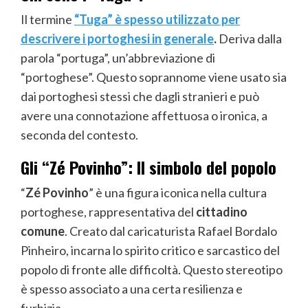
Il termine
“Tuga” è spesso utilizzato per
descrivere i portoghesi in generale
.
Deriva dalla
parola “portuga”, un’abbreviazione di
“portoghese”. Questo soprannome viene usato sia
dai portoghesi stessi che dagli stranieri e può
avere una connotazione affettuosa o ironica, a
seconda del contesto.
Gli “Zé Povinho”: Il simbolo del popolo
“
Zé Povinho
” è una figura iconica nella cultura
portoghese, rappresentativa del
cittadino
comune
. Creato dal caricaturista Rafael Bordalo
Pinheiro, incarna lo spirito critico e sarcastico del
popolo di fronte alle difficoltà. Questo stereotipo
è spesso associato a una certa resilienza e