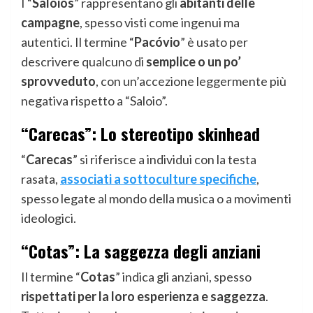
I “
Saloios
” rappresentano gli
abitanti delle
campagne
, spesso visti come ingenui ma
autentici. Il termine “
Pacóvio
” è usato per
descrivere qualcuno di
semplice o un po’
sprovveduto
, con un’accezione leggermente più
negativa rispetto a “Saloio”.
“Carecas”: Lo stereotipo skinhead
“
Carecas
” si riferisce a individui con la testa
rasata,
associati a sottoculture specifiche
,
spesso legate al mondo della musica o a movimenti
ideologici.
“Cotas”: La saggezza degli anziani
Il termine “
Cotas
” indica gli anziani, spesso
rispettati per la loro esperienza e saggezza
.