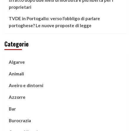
sfratto dopo due mesi di morosità e più libertà per i
proprietari
TVDE in Portogallo: verso l’obbligo di parlare
portoghese? Le nuove proposte di legge
Categorie
Algarve
Animali
Aveiro e dintorni
Azzorre
Bar
Burocrazia