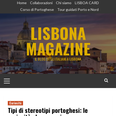
Vai
Home
Collaborazioni
Chi siamo
LISBOA CARD
al
Corso di Portoghese
Tour guidati Porto e Nord
contenuto
LISBONA
MAGAZINE
IL BLOG DEGLI ITALIANI A LISBONA
Menu
principale
Curiosità
Tipi di stereotipi portoghesi: le