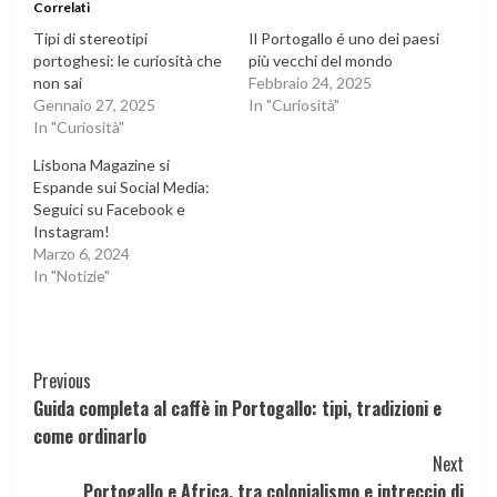
Correlati
Tipi di stereotipi
Il Portogallo é uno dei paesi
portoghesi: le curiosità che
più vecchi del mondo
non sai
Febbraio 24, 2025
Gennaio 27, 2025
In "Curiosità"
In "Curiosità"
Lisbona Magazine si
Espande sui Social Media:
Seguici su Facebook e
Instagram!
Marzo 6, 2024
In "Notizie"
Continue
Previous
Guida completa al caffè in Portogallo: tipi, tradizioni e
Reading
come ordinarlo
Next
Portogallo e Africa, tra colonialismo e intreccio di