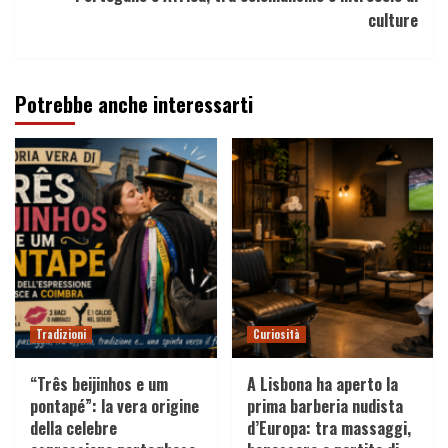
culture
Potrebbe anche interessarti
Tradizioni
Curiosità
“Três beijinhos e um
A Lisbona ha aperto la
pontapé”: la vera origine
prima barberia nudista
della celebre
d’Europa: tra massaggi,