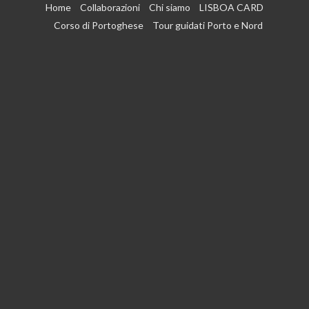
Vai
Home
Collaborazioni
Chi siamo
LISBOA CARD
al
Corso di Portoghese
Tour guidati Porto e Nord
contenuto