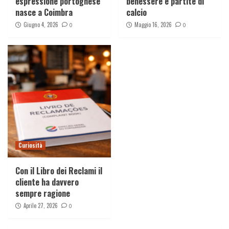
espressione portoghese
benessere e partite di
nasce a Coimbra
calcio
Giugno 4, 2026
Maggio 16, 2026
0
0
Curiosità
Con il Libro dei Reclami il
cliente ha davvero
sempre ragione
Aprile 27, 2026
0