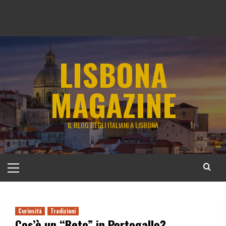
LISBONA
MAGAZINE
IL BLOG DEGLI ITALIANI A LISBONA
Menu
principale
Curiosità
Tradizioni
Cos’è un “Beto” in Portogallo?