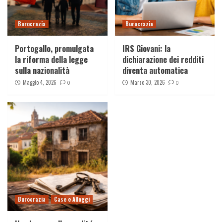
Burocrazia
Burocrazia
Portogallo, promulgata
IRS Giovani: la
la riforma della legge
dichiarazione dei redditi
sulla nazionalità
diventa automatica
Maggio 4, 2026
Marzo 30, 2026
0
0
Burocrazia
Case e Alloggi