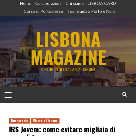
Vai
Home
Collaborazioni
Chi siamo
LISBOA CARD
al
Corso di Portoghese
Tour guidati Porto e Nord
contenuto
LISBONA
MAGAZINE
IL BLOG DEGLI ITALIANI A LISBONA
Menu
principale
Burocrazia
Vivere a Lisbona
IRS Jovem: come evitare migliaia di