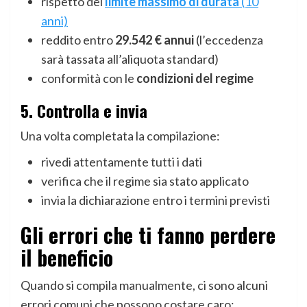
rispetto del
limite massimo di durata
(10
anni)
reddito entro
29.542 € annui
(l’eccedenza
sarà tassata all’aliquota standard)
conformità con le
condizioni del regime
5. Controlla e invia
Una volta completata la compilazione:
rivedi attentamente tutti i dati
verifica che il regime sia stato applicato
invia la dichiarazione entro i termini previsti
Gli errori che ti fanno perdere
il beneficio
Quando si compila manualmente, ci sono alcuni
errori comuni che possono costare caro: