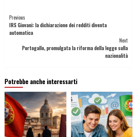
Continue
Previous
IRS Giovani: la dichiarazione dei redditi diventa
Reading
automatica
Next
Portogallo, promulgata la riforma della legge sulla
nazionalità
Potrebbe anche interessarti