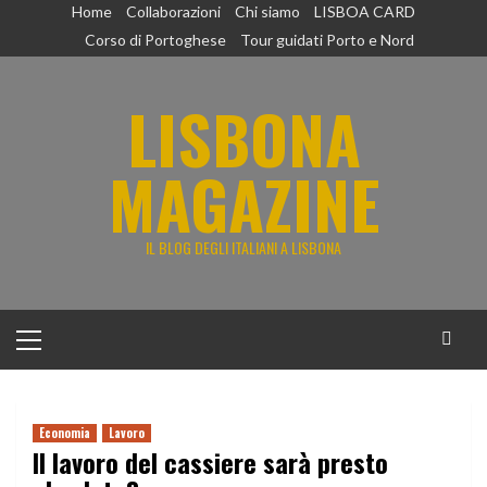
Vai
Home
Collaborazioni
Chi siamo
LISBOA CARD
al
Corso di Portoghese
Tour guidati Porto e Nord
contenuto
LISBONA
MAGAZINE
IL BLOG DEGLI ITALIANI A LISBONA
Menu
principale
Economia
Lavoro
Il lavoro del cassiere sarà presto