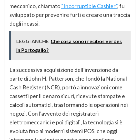
meccanico, chiamato
“Incorruptible Cashier”
, fu
sviluppato per prevenire furti e creare una traccia
degli incassi.
LEGGI ANCHE
Che cosa sono i recibos verdes
in Portogallo?
La successiva acquisizione dell’invenzione da
parte di John H. Patterson, che fondò la National
Cash Register (NCR), portò a innovazioni come
cassetti per il denaro sicuri, ricevute stampate e
calcoli automatici, trasformando le operazioni nei
negozi. Con l’avvento dei registratori
elettromeccanici e poi digitali, la tecnologia si è
evoluta fino ai moderni sistemi POS, che oggi
integrano funzioni avanzate come gestione