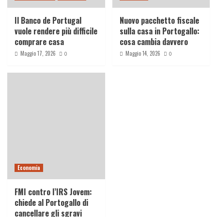
Il Banco de Portugal
Nuovo pacchetto fiscale
vuole rendere più difficile
sulla casa in Portogallo:
comprare casa
cosa cambia davvero
Maggio 17, 2026
Maggio 14, 2026
0
0
Economia
FMI contro l’IRS Jovem:
chiede al Portogallo di
cancellare gli sgravi