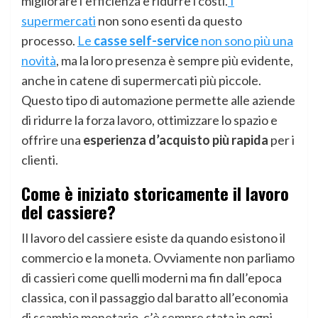
migliorare l’efficienza e ridurre i costi.
I
supermercati
non sono esenti da questo
processo.
Le
casse self-service
non sono più una
novità
, ma la loro presenza è sempre più evidente,
anche in catene di supermercati più piccole.
Questo tipo di automazione permette alle aziende
di ridurre la forza lavoro, ottimizzare lo spazio e
offrire una
esperienza d’acquisto più rapida
per i
clienti.
Come è iniziato storicamente il lavoro
del cassiere?
Il lavoro del cassiere esiste da quando esistono il
commercio e la moneta. Ovviamente non parliamo
di cassieri come quelli moderni ma fin dall’epoca
classica, con il passaggio dal baratto all’economia
di scambio monetario, c’è sempre stata in ogni