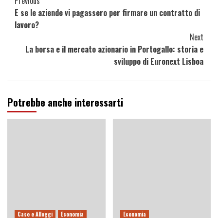
Continue
Previous
E se le aziende vi pagassero per firmare un contratto di
Reading
lavoro?
Next
La borsa e il mercato azionario in Portogallo: storia e
sviluppo di Euronext Lisboa
Potrebbe anche interessarti
Case e Alloggi
Economia
Economia