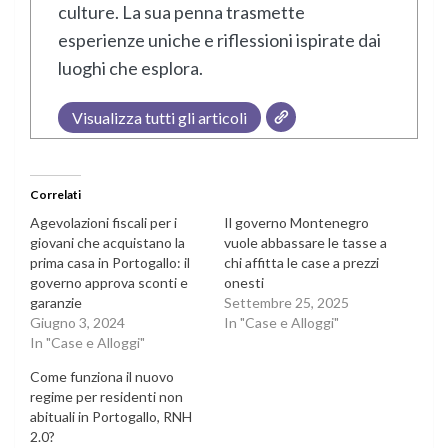
culture. La sua penna trasmette
esperienze uniche e riflessioni ispirate dai
luoghi che esplora.
Visualizza tutti gli articoli
Correlati
Agevolazioni fiscali per i
Il governo Montenegro
giovani che acquistano la
vuole abbassare le tasse a
prima casa in Portogallo: il
chi affitta le case a prezzi
governo approva sconti e
onesti
garanzie
Settembre 25, 2025
Giugno 3, 2024
In "Case e Alloggi"
In "Case e Alloggi"
Come funziona il nuovo
regime per residenti non
abituali in Portogallo, RNH
2.0?