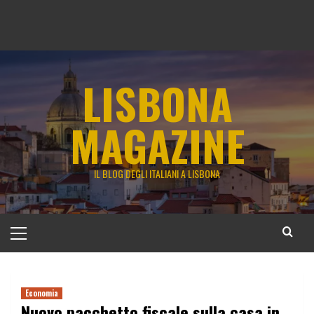
LISBONA
MAGAZINE
IL BLOG DEGLI ITALIANI A LISBONA
Menu
principale
Economia
Nuovo pacchetto fiscale sulla casa in