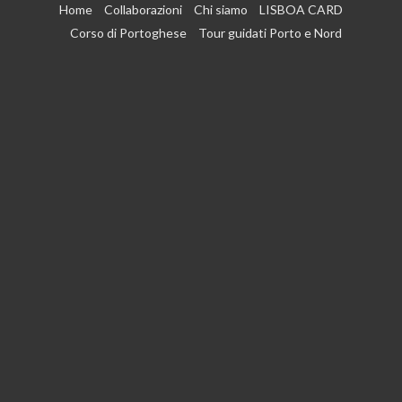
Vai
Home
Collaborazioni
Chi siamo
LISBOA CARD
al
Corso di Portoghese
Tour guidati Porto e Nord
contenuto