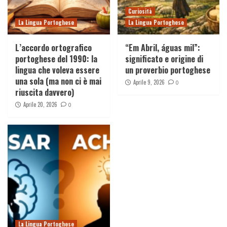
Curiosità
La Lingua Portoghese
La Lingua Portoghese
L’accordo ortografico
“Em Abril, águas mil”:
portoghese del 1990: la
significato e origine di
lingua che voleva essere
un proverbio portoghese
una sola (ma non ci è mai
Aprile 9, 2026
0
riuscita davvero)
Aprile 20, 2026
0
La Lingua Portoghese