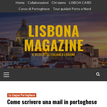
Vai
Home
Collaborazioni
Chi siamo
LISBOA CARD
al
Corso di Portoghese
Tour guidati Porto e Nord
contenuto
LISBONA
MAGAZINE
IL BLOG DEGLI ITALIANI A LISBONA
Menu
principale
La Lingua Portoghese
Come scrivere una mail in portoghese