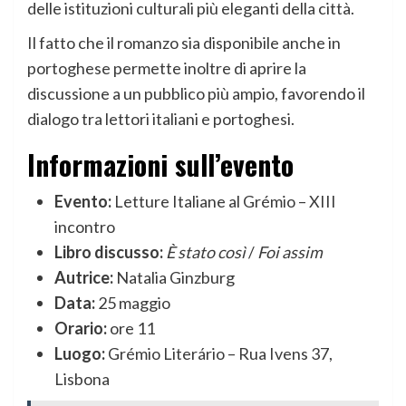
delle istituzioni culturali più eleganti della città.
Il fatto che il romanzo sia disponibile anche in
portoghese permette inoltre di aprire la
discussione a un pubblico più ampio, favorendo il
dialogo tra lettori italiani e portoghesi.
Informazioni sull’evento
Evento:
Letture Italiane al Grémio – XIII
incontro
Libro discusso:
È stato così
/
Foi assim
Autrice:
Natalia Ginzburg
Data:
25 maggio
Orario:
ore 11
Luogo:
Grémio Literário – Rua Ivens 37,
Lisbona