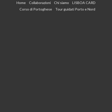
Vai
Home
Collaborazioni
Chi siamo
LISBOA CARD
al
Corso di Portoghese
Tour guidati Porto e Nord
contenuto