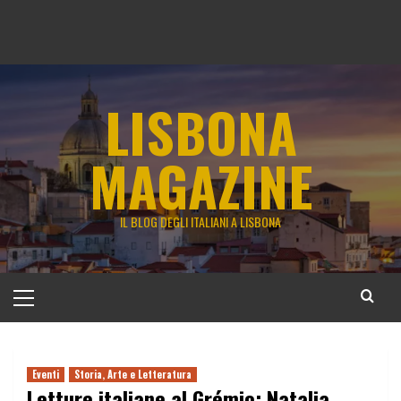
LISBONA
MAGAZINE
IL BLOG DEGLI ITALIANI A LISBONA
Menu
principale
Eventi
Storia, Arte e Letteratura
Letture italiane al Grémio: Natalia