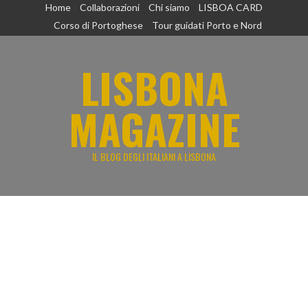
Vai
Home
Collaborazioni
Chi siamo
LISBOA CARD
al
Corso di Portoghese
Tour guidati Porto e Nord
contenuto
LISBONA
MAGAZINE
IL BLOG DEGLI ITALIANI A LISBONA