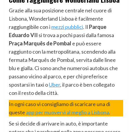
Grazie alla sua posizione centrale nel cuore di
Lisbona, Wonderland Lisboa è facilmente
raggiungibile con i
mezzi pubblici
. Il
Parque
Eduardo VII
si trova a pochi passi dalla famosa
Praça Marquês de Pombal
e può essere
raggiunto con la metropolitana, scendendo alla
fermata Marquês de Pombal, servita dalle linee
blu e gialla. Ci sono anche numerosi autobus che
passano vicino al parco, e per chi preferisce
spostarsi in taxi o
Uber
, il parco è ben collegato
con il resto della città.
In ogni caso vi consigliamo di scaricare una di
queste
app per muovervi al meglio a Lisbona
.
Se si decide di arrivare in auto, è importante
notare che i parcheggi nella zona possono essere