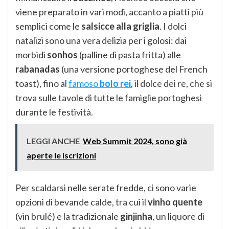
viene preparato in vari modi, accanto a piatti più
semplici come le
salsicce alla griglia
. I dolci
natalizi sono una vera delizia per i golosi: dai
morbidi
sonhos
(palline di pasta fritta) alle
rabanadas
(una versione portoghese del French
toast), fino al
famoso
bolo rei
, il dolce dei re, che si
trova sulle tavole di tutte le famiglie portoghesi
durante le festività.
LEGGI ANCHE
Web Summit 2024, sono già
aperte le iscrizioni
Per scaldarsi nelle serate fredde, ci sono varie
opzioni di bevande calde, tra cui il
vinho quente
(vin brulé) e la tradizionale
ginjinha
, un liquore di