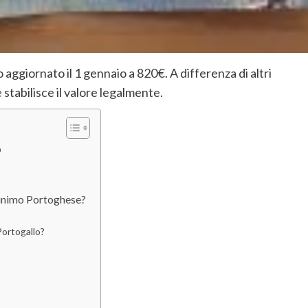
o aggiornato il 1 gennaio a 820€. A differenza di altri
 stabilisce il valore legalmente.
o
 minimo Portoghese?
 Portogallo?
o