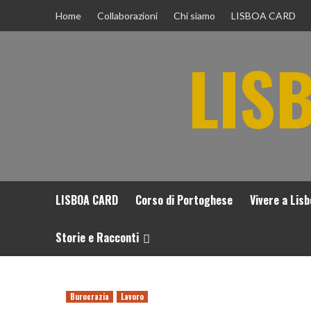
Vai
Home
Collaborazioni
Chi siamo
LISBOA CARD
al
contenuto
LIS
LISBOA CARD
Corso di Portoghese
Vivere a Lis
Storie e Racconti
Burocrazia
Lavoro