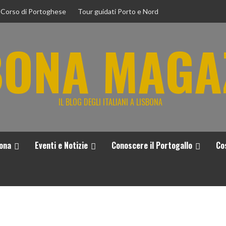
Corso di Portoghese
Tour guidati Porto e Nord
BONA MAGA
IL BLOG DEGLI ITALIANI A LISBONA
bona
Eventi e Notizie
Conoscere il Portogallo
Co