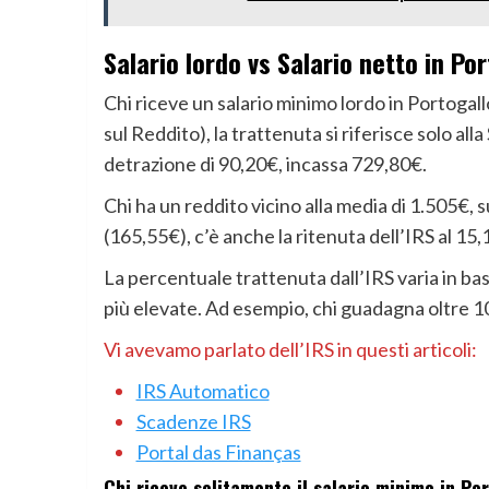
Salario lordo vs Salario netto in Po
Chi riceve un salario minimo lordo in Portogallo
sul Reddito), la trattenuta si riferisce solo al
detrazione di 90,20€, incassa 729,80€.
Chi ha un reddito vicino alla media di 1.505€, s
(165,55€), c’è anche la ritenuta dell’IRS al 15,
La percentuale trattenuta dall’IRS varia in bas
più elevate. Ad esempio, chi guadagna oltre 10
Vi avevamo parlato dell’IRS in questi articoli:
IRS Automatico
Scadenze IRS
Portal das Finanças
Chi riceve solitamente il salario minimo in Po