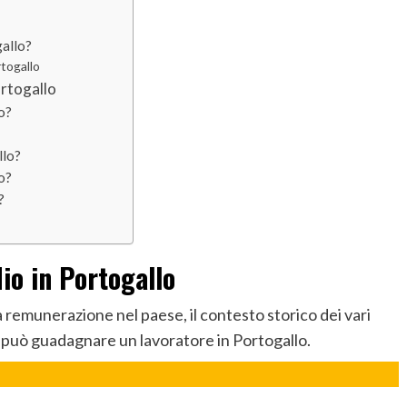
gallo?
rtogallo
rtogallo
lo?
llo?
lo?
?
io in Portogallo
 remunerazione nel paese, il contesto storico dei vari
 può guadagnare un lavoratore in Portogallo.