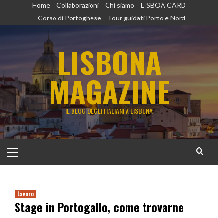
Vai
Home
Collaborazioni
Chi siamo
LISBOA CARD
al
Corso di Portoghese
Tour guidati Porto e Nord
contenuto
LISBONA
MAGAZINE
IL BLOG DEGLI ITALIANI A LISBONA
Menu
principale
Lavoro
Stage in Portogallo, come trovarne