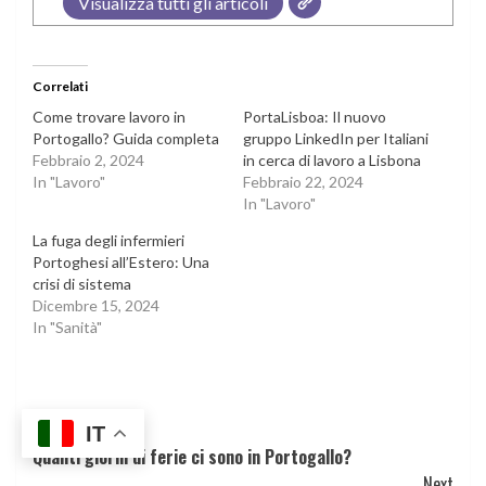
Visualizza tutti gli articoli
Correlati
Come trovare lavoro in
PortaLisboa: Il nuovo
Portogallo? Guida completa
gruppo LinkedIn per Italiani
Febbraio 2, 2024
in cerca di lavoro a Lisbona
In "Lavoro"
Febbraio 22, 2024
In "Lavoro"
La fuga degli infermieri
Portoghesi all’Estero: Una
crisi di sistema
Dicembre 15, 2024
In "Sanità"
Continue
Previous
IT
Quanti giorni di ferie ci sono in Portogallo?
Reading
Next