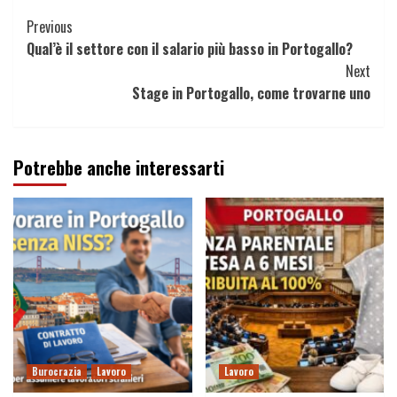
Continue
Previous
Qual’è il settore con il salario più basso in Portogallo?
Reading
Next
Stage in Portogallo, come trovarne uno
Potrebbe anche interessarti
Burocrazia
Lavoro
Lavoro