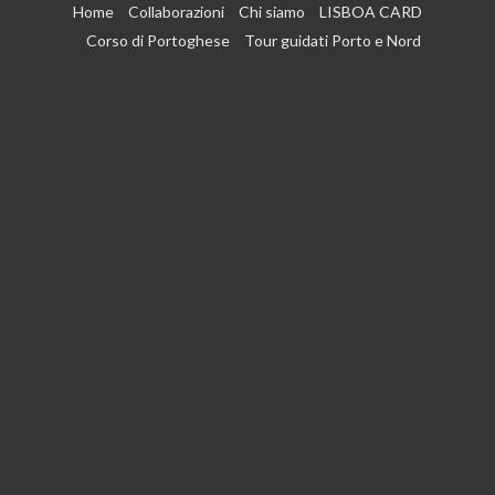
Vai
Home
Collaborazioni
Chi siamo
LISBOA CARD
al
Corso di Portoghese
Tour guidati Porto e Nord
contenuto