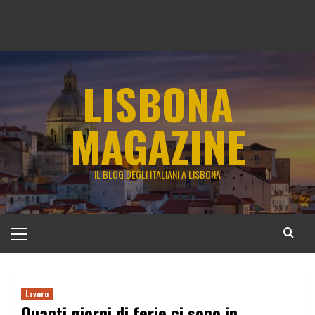
LISBONA
MAGAZINE
IL BLOG DEGLI ITALIANI A LISBONA
Menu
principale
Lavoro
Quanti giorni di ferie ci sono in