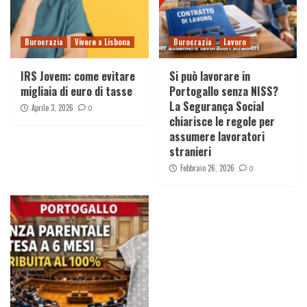
Burocrazia
Vivere a Lisbona
Burocrazia
Lavoro
IRS Jovem: come evitare
Si può lavorare in
migliaia di euro di tasse
Portogallo senza NISS?
La Segurança Social
Aprile 3, 2026
0
chiarisce le regole per
assumere lavoratori
stranieri
Febbraio 26, 2026
0