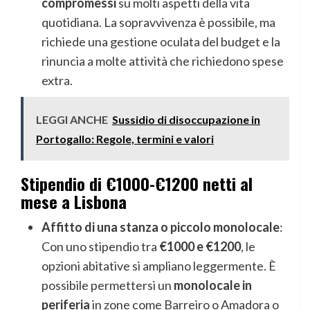
compromessi
su molti aspetti della vita
quotidiana. La sopravvivenza è possibile, ma
richiede una gestione oculata del budget e la
rinuncia a molte attività che richiedono spese
extra.
LEGGI ANCHE
Sussidio di disoccupazione in
Portogallo: Regole, termini e valori
Stipendio di €1000-€1200 netti al
mese a Lisbona
Affitto di una stanza o piccolo monolocale
:
Con uno stipendio tra
€1000 e €1200
, le
opzioni abitative si ampliano leggermente. È
possibile permettersi un
monolocale in
periferia
in zone come Barreiro o Amadora o