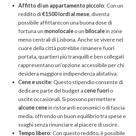
Affitto di un appartamento piccolo
: Con un
reddito di
€1500 lordi al mese
, diventa
possibile affittarecon una buona dose di
fortuna un
monolocale
o un
bilocale
in zone
meno centrali di Lisbona. Anche se vivere nel
cuore della città potrebbe rimanere fuori
portata, quartieri più tranquilli e ben collegati
rappresentano un’opzione accessibile per chi
desidera maggiore indipendenza abitativa.
Cene e uscite
: Questo stipendio consente di
dedicare parte del budget a
cene fuori
o
uscite occasionali. Si possono permettere
alcune cene
in ristoranti economici o di fascia
media, offrendo un buon equilibrio tra spese e
svaghi senza rinunciare al piacere di uscire.
Tempo libero
: Con questo reddito, è possibile