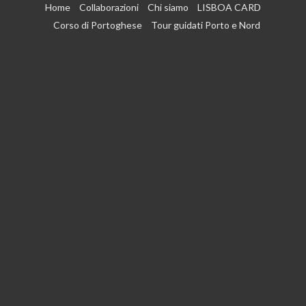
Vai
Home
Collaborazioni
Chi siamo
LISBOA CARD
al
Corso di Portoghese
Tour guidati Porto e Nord
contenuto