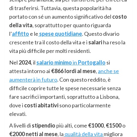
di trasferirsi. Tuttavia, questa popolarità ha
portato con sé un aumento significativo del
costo
della vita
, soprattutto per quanto riguarda
l’
affitto
e le
spese quotidiane
. Questo divario
crescente tra il costo della vita e i
salari
ha reso la
vita più difficile per molti residenti.
Nel
2024
, il
salario minimo
in
Portogallo
si
attesta intorno ai
€866 lordi al mese
,
anche se
aumenterà in futuro
. Con questo reddito, è
difficile coprire tutte le spese necessarie senza
fare sacrifici importanti, soprattutto a Lisbona,
dove i
costi abitativi
sono particolarmente
elevati.
A livelli di
stipendio
più alti, come
€1000
,
€1500
o
€2000 netti al mese
, la
qualità della vita
migliora