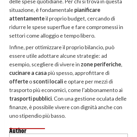
delle spese quotidiane. Per chi si trova in questa
situazione, è fondamentale
pianificare
attentamente
il proprio budget, cercando di
ridurre le spese superflue e fare compromessi in
settori come alloggio e tempo libero.
Infine, per ottimizzare il proprio bilancio, può
essere utile adottare alcune strategie: ad
esempio, scegliere di vivere in
zone periferiche
,
cucinare a casa
più spesso, approfittare di
offerte
o
sconti locali
e optare per mezzi di
trasporto più economici, come l’abbonamento ai
trasporti pubblici
. Con una gestione oculata delle
finanze, è possibile vivere con dignità anche con
uno stipendio più basso.
Author