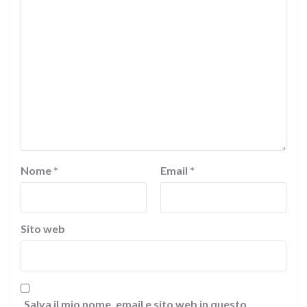
Nome
*
Email
*
Sito web
Salva il mio nome, email e sito web in questo