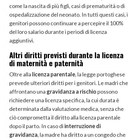
come la nascita di più figli, casi di prematurità o di
ospedalizzazione del neonato. In tutti questi casi, i
genitori possono continuare a percepire il 100%
del loro salario durante i periodi di licenza
aggiuntivi.
Altri diritti previsti durante la licenza
di maternità e paternità
Oltre alla
licenza parentale
, la legge portoghese
prevede ulteriori diritti per i genitori. Le madri che
affrontano una
gravidanza a rischio
possono
richiedere una licenza specifica, la cui durata è
determinata dalla valutazione medica, senza che
ciò comprometta il diritto alla licenza parentale
dopo il parto. In caso di
interruzione di
gravidanza
, la madre ha diritto a un congedo che