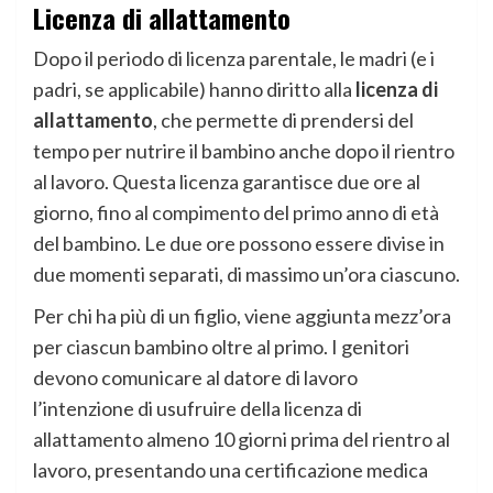
Licenza di allattamento
Dopo il periodo di licenza parentale, le madri (e i
padri, se applicabile) hanno diritto alla
licenza di
allattamento
, che permette di prendersi del
tempo per nutrire il bambino anche dopo il rientro
al lavoro. Questa licenza garantisce due ore al
giorno, fino al compimento del primo anno di età
del bambino. Le due ore possono essere divise in
due momenti separati, di massimo un’ora ciascuno.
Per chi ha più di un figlio, viene aggiunta mezz’ora
per ciascun bambino oltre al primo. I genitori
devono comunicare al datore di lavoro
l’intenzione di usufruire della licenza di
allattamento almeno 10 giorni prima del rientro al
lavoro, presentando una certificazione medica