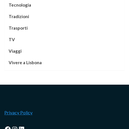
Tecnologia
Tradizioni
Trasporti
TV
Viaggi
Vivere a Lisbona
Privacy Policy
Facebook
Instagram
LinkedIn