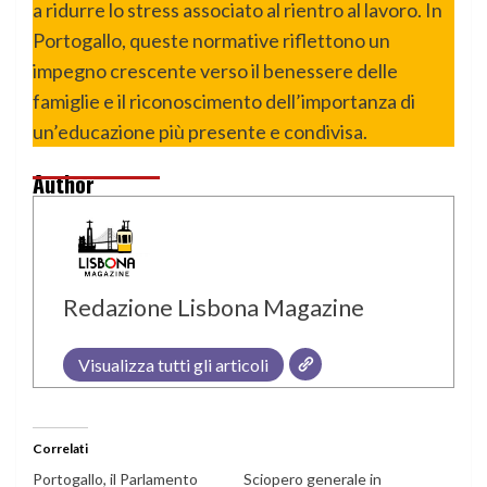
a ridurre lo stress associato al rientro al lavoro. In
Portogallo, queste normative riflettono un
impegno crescente verso il benessere delle
famiglie e il riconoscimento dell’importanza di
un’educazione più presente e condivisa.
Author
Redazione Lisbona Magazine
Visualizza tutti gli articoli
Correlati
Portogallo, il Parlamento
Sciopero generale in