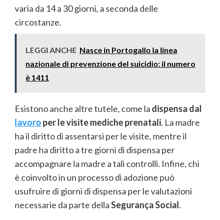
varia da 14 a 30 giorni, a seconda delle
circostanze.
LEGGI ANCHE
Nasce in Portogallo la linea
nazionale di prevenzione del suicidio: il numero
è 1411
Esistono anche altre tutele, come la
dispensa dal
lavoro
per le visite mediche prenatali
. La madre
ha il diritto di assentarsi per le visite, mentre il
padre ha diritto a tre giorni di dispensa per
accompagnare la madre a tali controlli. Infine, chi
è coinvolto in un processo di adozione può
usufruire di giorni di dispensa per le valutazioni
necessarie da parte della
Segurança Social
.