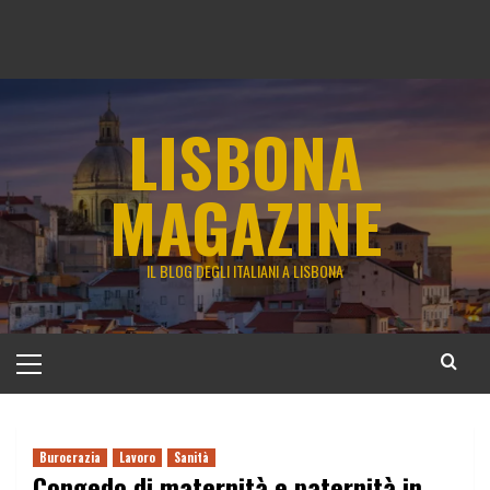
LISBONA
MAGAZINE
IL BLOG DEGLI ITALIANI A LISBONA
Menu
principale
Burocrazia
Lavoro
Sanità
Congedo di maternità e paternità in