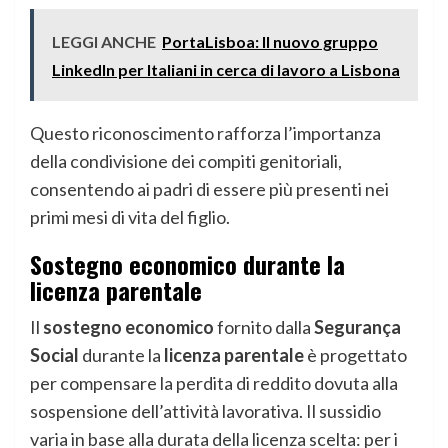
LEGGI ANCHE
PortaLisboa: Il nuovo gruppo
LinkedIn per Italiani in cerca di lavoro a Lisbona
Questo riconoscimento rafforza l’importanza
della condivisione dei compiti genitoriali,
consentendo ai padri di essere più presenti nei
primi mesi di vita del figlio.
Sostegno economico durante la
licenza parentale
Il
sostegno economico
fornito dalla
Segurança
Social
durante la
licenza parentale
è progettato
per compensare la perdita di reddito dovuta alla
sospensione dell’attività lavorativa. Il sussidio
varia in base alla durata della licenza scelta: per i