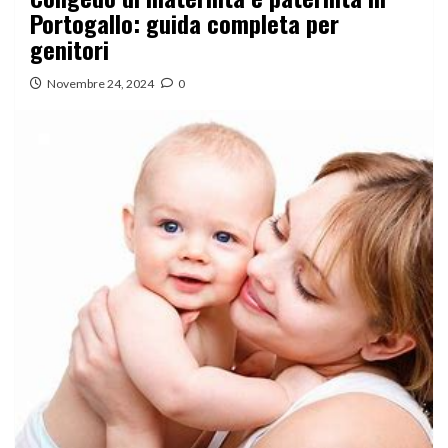
Portogallo: guida completa per
genitori
Novembre 24, 2024
0