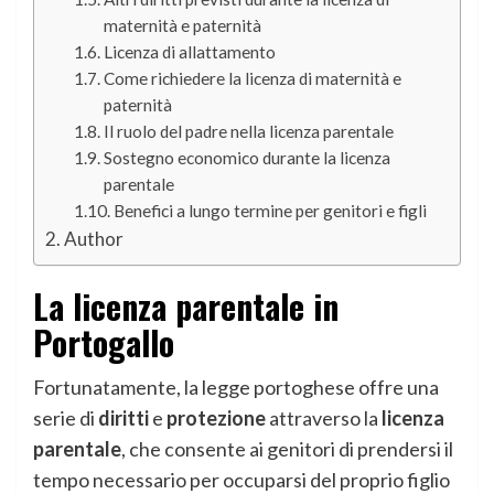
maternità e paternità
Licenza di allattamento
Come richiedere la licenza di maternità e
paternità
Il ruolo del padre nella licenza parentale
Sostegno economico durante la licenza
parentale
Benefici a lungo termine per genitori e figli
Author
La licenza parentale in
Portogallo
Fortunatamente, la legge portoghese offre una
serie di
diritti
e
protezione
attraverso la
licenza
parentale
, che consente ai genitori di prendersi il
tempo necessario per occuparsi del proprio figlio