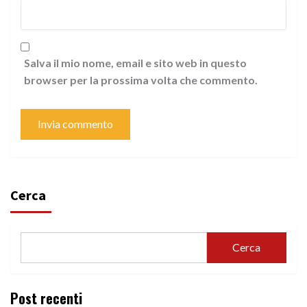
Salva il mio nome, email e sito web in questo
browser per la prossima volta che commento.
Cerca
Cerca
Post recenti