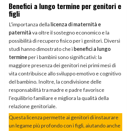
Benefici a lungo termine per genitori e
figli
L’importanza della
licenza di maternità e
paternità
va oltre il sostegno economico e la
possibilità di recupero fisico per i genitori. Diversi
studi hanno dimostrato che i
benefici a lungo
termine
per i bambini sono significativi: la
maggiore presenza dei genitori nei primi mesi di
vita contribuisce allo sviluppo emotivo e cognitivo
del bambino. Inoltre, la condivisione delle
responsabilità tra madre e padre favorisce
l’equilibrio familiare e migliora la qualità della
relazione genitoriale.
Questa licenza permette ai genitori di instaurare
un legame più profondo con i figli, aiutando anche