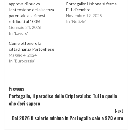
approva di nuovo
Portogallo: Lisbona si ferma
l’estensione della licenza
l’11 dicembre
parentale a sei mesi
Novembre 19, 2025
retribuiti al 100%
In "Notizie"
Gennaio 24, 2026
In "Lavoro"
Come ottenere la
cittadinanza Portoghese
Maggio 4, 2024
In "Burocrazia"
Continue
Previous
Portogallo, il paradiso delle Criptovalute: Tutto quello
Reading
che devi sapere
Next
Dal 2026 il salario minimo in Portogallo sale a 920 euro