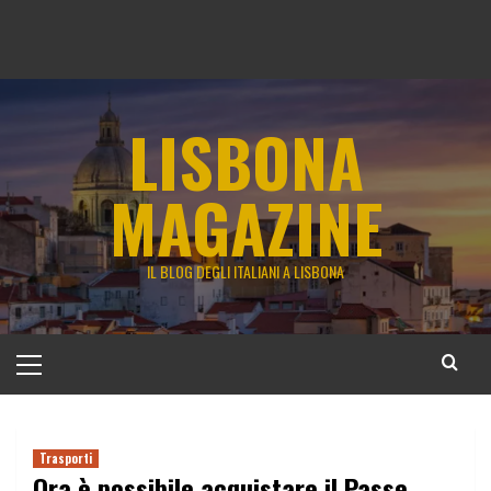
LISBONA
MAGAZINE
IL BLOG DEGLI ITALIANI A LISBONA
Menu
principale
Trasporti
Ora è possibile acquistare il Passe