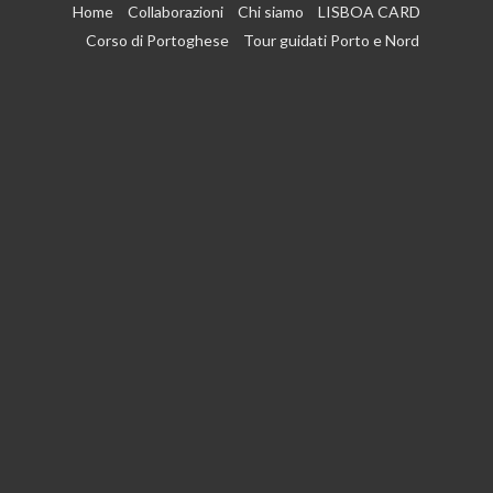
Vai
Home
Collaborazioni
Chi siamo
LISBOA CARD
al
Corso di Portoghese
Tour guidati Porto e Nord
contenuto