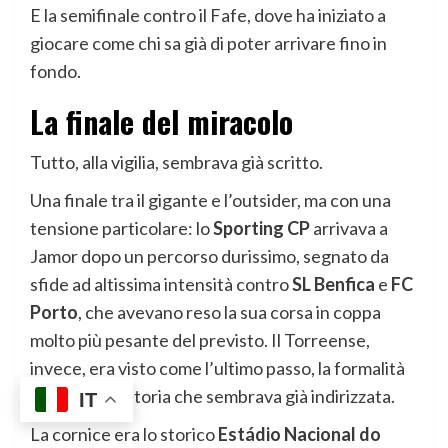
E la semifinale contro il Fafe, dove ha iniziato a
giocare come chi sa già di poter arrivare fino in
fondo.
La
finale del miracolo
Tutto, alla vigilia, sembrava già scritto.
Una finale tra il gigante e l’outsider, ma con una
tensione particolare: lo
Sporting CP
arrivava a
Jamor dopo un percorso durissimo, segnato da
sfide ad altissima intensità contro
SL Benfica
e
FC
Porto
, che avevano reso la sua corsa in coppa
molto più pesante del previsto. Il Torreense,
invece, era visto come l’ultimo passo, la formalità
finale di una storia che sembrava già indirizzata.
IT
La cornice era lo storico
Estádio Nacional do