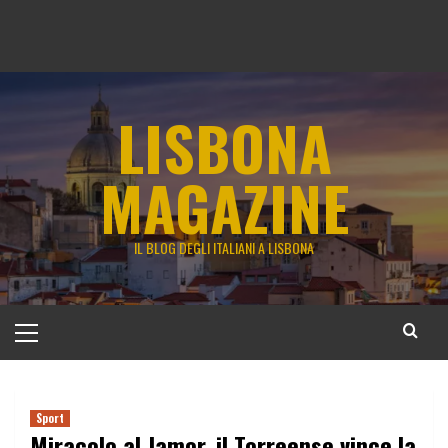
LISBONA
MAGAZINE
IL BLOG DEGLI ITALIANI A LISBONA
Menu
principale
Sport
Miracolo al Jamor, il Torreense vince la