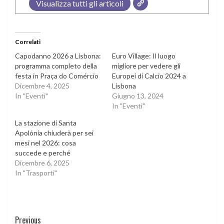
Visualizza tutti gli articoli
Correlati
Capodanno 2026 a Lisbona:
Euro Village: Il luogo
programma completo della
migliore per vedere gli
festa in Praça do Comércio
Europei di Calcio 2024 a
Dicembre 4, 2025
Lisbona
In "Eventi"
Giugno 13, 2024
In "Eventi"
La stazione di Santa
Apolónia chiuderà per sei
mesi nel 2026: cosa
succede e perché
Dicembre 6, 2025
In "Trasporti"
Continue
Previous