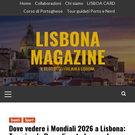
Vai
Home
Collaborazioni
Chi siamo
LISBOA CARD
al
Corso di Portoghese
Tour guidati Porto e Nord
contenuto
LISBONA
MAGAZINE
IL BLOG DEGLI ITALIANI A LISBONA
Menu
principale
Eventi
Sport
Dove vedere i Mondiali 2026 a Lisbona: