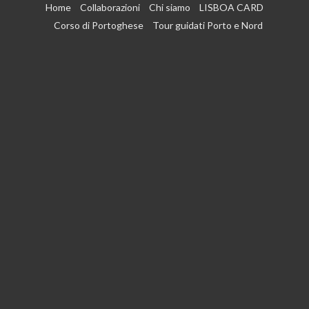
Vai
Home
Collaborazioni
Chi siamo
LISBOA CARD
al
Corso di Portoghese
Tour guidati Porto e Nord
contenuto