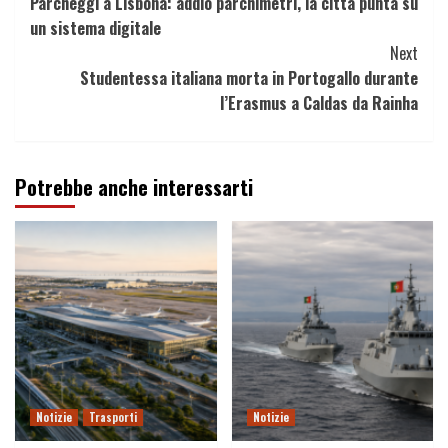
Parcheggi a Lisbona: addio parchimetri, la città punta su
Reading
un sistema digitale
Next
Studentessa italiana morta in Portogallo durante
l’Erasmus a Caldas da Rainha
Potrebbe anche interessarti
Notizie
Trasporti
Notizie