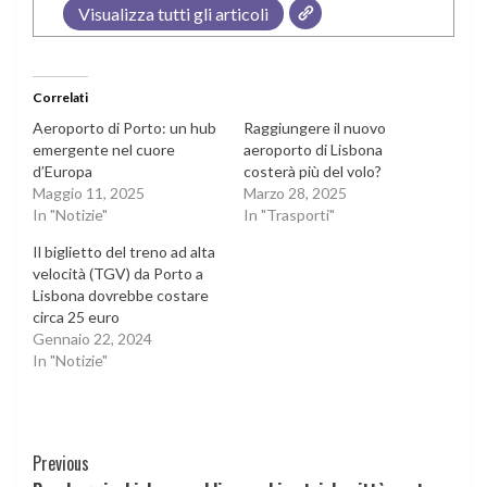
Visualizza tutti gli articoli
Correlati
Aeroporto di Porto: un hub
Raggiungere il nuovo
emergente nel cuore
aeroporto di Lisbona
d’Europa
costerà più del volo?
Maggio 11, 2025
Marzo 28, 2025
In "Notizie"
In "Trasporti"
Il biglietto del treno ad alta
velocità (TGV) da Porto a
Lisbona dovrebbe costare
circa 25 euro
Gennaio 22, 2024
In "Notizie"
Continue
Previous