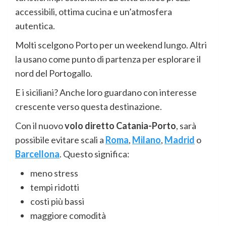
accessibili, ottima cucina e un’atmosfera
autentica.
Molti scelgono Porto per un weekend lungo. Altri
la usano come punto di partenza per esplorare il
nord del Portogallo.
E i siciliani? Anche loro guardano con interesse
crescente verso questa destinazione.
Con il nuovo
volo diretto Catania-Porto
, sarà
possibile evitare scali a
Roma
,
Milano
,
Madrid
o
Barcellona
. Questo significa:
meno stress
tempi ridotti
costi più bassi
maggiore comodità