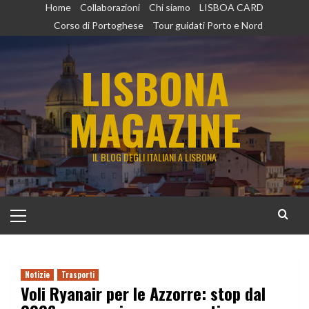
Vai
Home
Collaborazioni
Chi siamo
LISBOA CARD
al
Corso di Portoghese
Tour guidati Porto e Nord
contenuto
LISBONA
MAGAZINE
IL BLOG DEGLI ITALIANI A LISBONA
Menu
principale
Notizie
Trasporti
Voli Ryanair per le Azzorre: stop dal