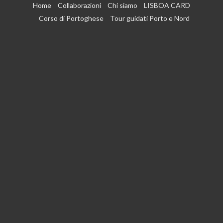
Vai
Home
Collaborazioni
Chi siamo
LISBOA CARD
al
Corso di Portoghese
Tour guidati Porto e Nord
contenuto