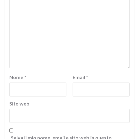
Nome
*
Email
*
Sito web
Salva il mio nome, email e sito web in questo