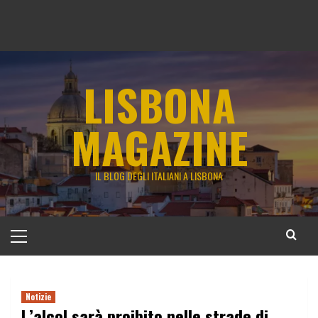
LISBONA
MAGAZINE
IL BLOG DEGLI ITALIANI A LISBONA
Menu
principale
Notizie
L’alcol sarà proibito nelle strade di