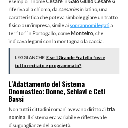
esempio, il nome
Cesare
in
Gaio Giulio Cesare
si
riferiva alla chioma, da
caesaries
in latino, una
caratteristica che poteva simboleggiare un tratto
fisico o un’impresa, simile ai
soprannomi legati
a
territori in Portogallo, come
Monteiro
, che
indicava legami con la montagna o la caccia.
LEGGI ANCHE
E se il Grande Fratello fosse
tutto recitato e programmato?
L’Adattamento del Sistema
Onomastico: Donne, Schiavi e Ceti
Bassi
Non tutti i cittadini romani avevano diritto ai
tria
nomina
. Il sistema era variabile e rifletteva le
disuguaglianze della società.