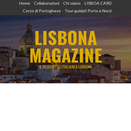
Vai
Home
Collaborazioni
Chi siamo
LISBOA CARD
al
Corso di Portoghese
Tour guidati Porto e Nord
contenuto
LISBONA
MAGAZINE
IL BLOG DEGLI ITALIANI A LISBONA