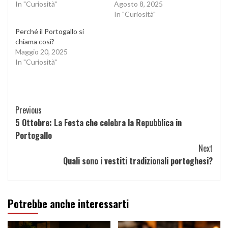
In "Curiosità"
Agosto 8, 2025
In "Curiosità"
Perché il Portogallo si
chiama così?
Maggio 20, 2025
In "Curiosità"
Continue
Previous
5 Ottobre: La Festa che celebra la Repubblica in
Reading
Portogallo
Next
Quali sono i vestiti tradizionali portoghesi?
Potrebbe anche interessarti