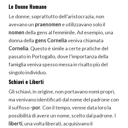
Le Donne Romane
Le donne, soprattutto dell’aristocrazia, non
avevano un
praenomen
e utilizzavano solo il
nomen
della gens al femminile. Ad esempio, una
donna della
gens Cornelia
veniva chiamata
Cornelia
. Questo è simile a certe pratiche del
passato in Portogallo, dove l’importanza della
famiglia veniva spesso messa in risalto più del
singolo individuo.
Schiavi e Liberti
Gli schiavi, in origine, non portavano nomi propri,
ma venivano identificati dal nome del padrone con
il suffisso
-por
. Con il tempo, venne data loro la
possibilità di avere un nome, scelto dal padrone. I
liberti
, una volta liberati, acquisivano il