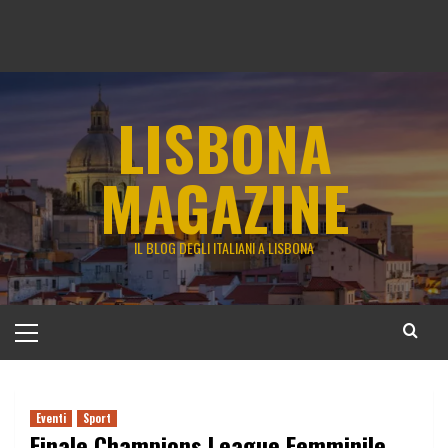
LISBONA
MAGAZINE
IL BLOG DEGLI ITALIANI A LISBONA
Menu
principale
Eventi
Sport
Finale Champions League Femminile