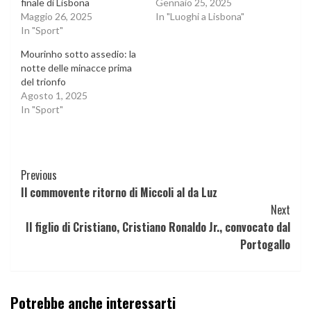
finale di Lisbona
Gennaio 25, 2025
Maggio 26, 2025
In "Luoghi a Lisbona"
In "Sport"
Mourinho sotto assedio: la
notte delle minacce prima
del trionfo
Agosto 1, 2025
In "Sport"
Continue
Previous
Il commovente ritorno di Miccoli al da Luz
Reading
Next
Il figlio di Cristiano, Cristiano Ronaldo Jr., convocato dal
Portogallo
Potrebbe anche interessarti