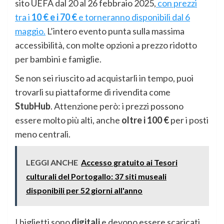
sito UEFA dal 20 al 26 febbraio 2025,
con prezzi
tra i
10 € e i 70 €
e torneranno disponibili dal 6
maggio.
L’intero evento punta sulla massima
accessibilità, con molte opzioni a prezzo ridotto
per bambini e famiglie.
Se non sei riuscito ad acquistarli in tempo, puoi
trovarli su piattaforme di rivendita come
StubHub
. Attenzione però: i prezzi possono
essere molto più alti, anche
oltre i 100 €
per i posti
meno centrali.
LEGGI ANCHE
Accesso gratuito ai Tesori
culturali del Portogallo: 37 siti museali
disponibili per 52 giorni all'anno
I biglietti sono
digitali
e devono essere scaricati