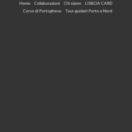
Vai
Home
Collaborazioni
Chi siamo
LISBOA CARD
al
Corso di Portoghese
Tour guidati Porto e Nord
contenuto