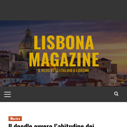
LISBONA
MAGAZINE
IL BLOG DEGLI ITALIANI A LISBONA
Menu
principale
Musica
Il doodle ovvero l’abitudine dei