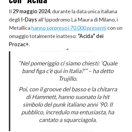
Il
29 maggio 2024
, durante la data unica italiana
degli
I-Days
all’Ippodromo La Maura di Milano, i
Metallica
hanno sorpreso i 70.000 presenti
con un
omaggio totalmente inatteso:
“Acida” dei
Prozac+
.
“Nel pomeriggio ci siamo chiesti: ‘Quale
band figa c’è qui in Italia?’” – ha detto
Trujillo.
Poi, con il groove del basso e la chitarra
di Hammett, hanno suonato la hit
simbolo del punk italiano anni ’90. Il
pubblico, incredulo ma entusiasta, ha
cantato a squarciagola.