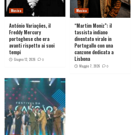
Musica
Musica
António Variações, il
“Martim Moniz”: il
Freddy Mercury
tassista indiano
portoghese che era
diventato virale in
avanti rispetto ai suoi
Portogallo con una
tempi
canzone dedicata a
Lisbona
Giugno 12, 2026
0
Maggio 7, 2026
0