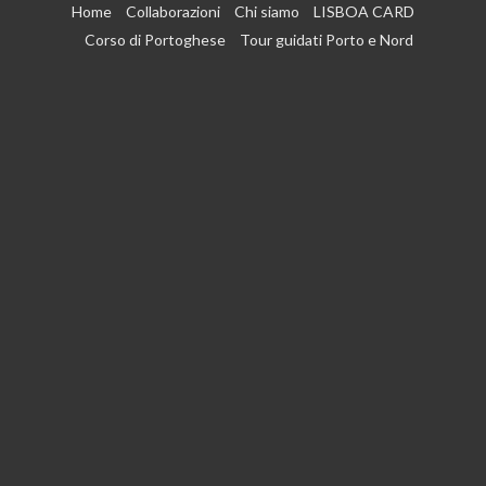
Vai
Home
Collaborazioni
Chi siamo
LISBOA CARD
al
Corso di Portoghese
Tour guidati Porto e Nord
contenuto