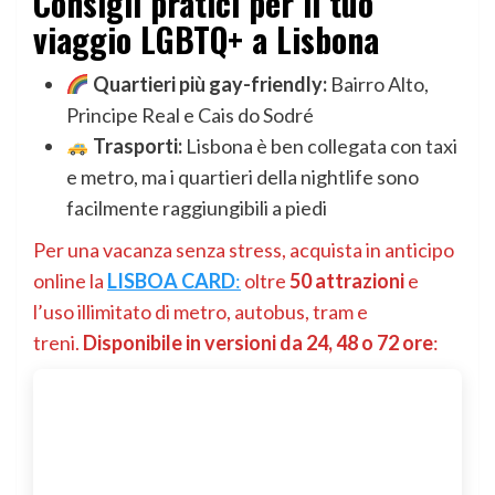
Consigli pratici per il tuo
viaggio LGBTQ+ a Lisbona
Quartieri più gay-friendly:
Bairro Alto,
Principe Real e Cais do Sodré
Trasporti:
Lisbona è ben collegata con taxi
e metro, ma i quartieri della nightlife sono
facilmente raggiungibili a piedi
Per una vacanza senza stress, acquista in anticipo
online la
LISBOA CARD
:
oltre
50 attrazioni
e
l’uso illimitato di metro, autobus, tram e
treni.
Disponibile in versioni da 24, 48 o 72 ore
: