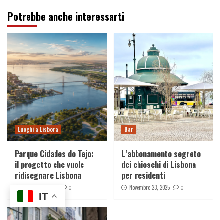
Potrebbe anche interessarti
Luoghi a Lisbona
Bar
Parque Cidades do Tejo:
L’abbonamento segreto
il progetto che vuole
dei chioschi di Lisbona
ridisegnare Lisbona
per residenti
Maggio 13, 2026
Novembre 23, 2025
0
0
IT