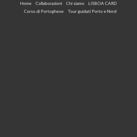
Vai
Home
Collaborazioni
Chi siamo
LISBOA CARD
al
Corso di Portoghese
Tour guidati Porto e Nord
contenuto